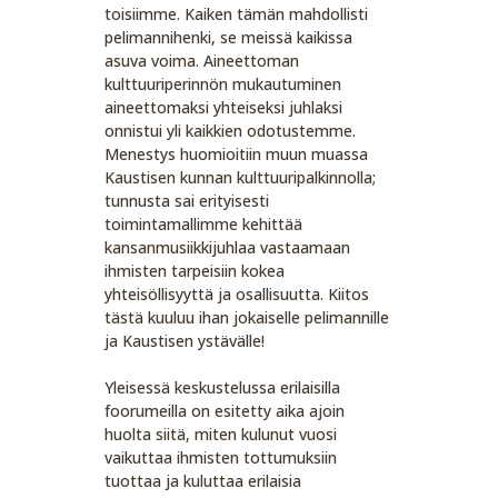
toisiimme. Kaiken tämän mahdollisti
pelimannihenki, se meissä kaikissa
asuva voima. Aineettoman
kulttuuriperinnön mukautuminen
aineettomaksi yhteiseksi juhlaksi
onnistui yli kaikkien odotustemme.
Menestys huomioitiin muun muassa
Kaustisen kunnan kulttuuripalkinnolla;
tunnusta sai erityisesti
toimintamallimme kehittää
kansanmusiikkijuhlaa vastaamaan
ihmisten tarpeisiin kokea
yhteisöllisyyttä ja osallisuutta. Kiitos
tästä kuuluu ihan jokaiselle pelimannille
ja Kaustisen ystävälle!
Yleisessä keskustelussa erilaisilla
foorumeilla on esitetty aika ajoin
huolta siitä, miten kulunut vuosi
vaikuttaa ihmisten tottumuksiin
tuottaa ja kuluttaa erilaisia