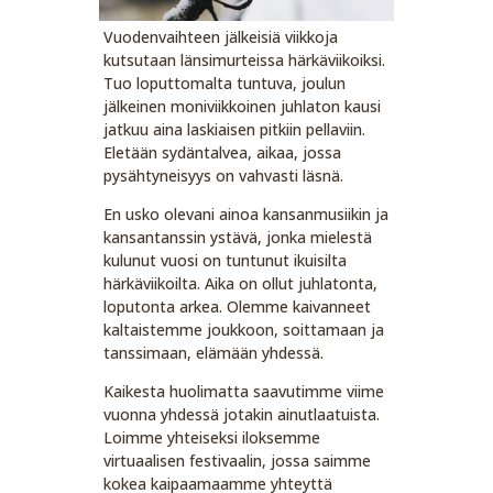
Vuodenvaihteen jälkeisiä viikkoja
kutsutaan länsimurteissa härkäviikoiksi.
Tuo loputtomalta tuntuva, joulun
jälkeinen moniviikkoinen juhlaton kausi
jatkuu aina laskiaisen pitkiin pellaviin.
Eletään sydäntalvea, aikaa, jossa
pysähtyneisyys on vahvasti läsnä.
En usko olevani ainoa kansanmusiikin ja
kansantanssin ystävä, jonka mielestä
kulunut vuosi on tuntunut ikuisilta
härkäviikoilta. Aika on ollut juhlatonta,
loputonta arkea. Olemme kaivanneet
kaltaistemme joukkoon, soittamaan ja
tanssimaan, elämään yhdessä.
Kaikesta huolimatta saavutimme viime
vuonna yhdessä jotakin ainutlaatuista.
Loimme yhteiseksi iloksemme
virtuaalisen festivaalin, jossa saimme
kokea kaipaamaamme yhteyttä