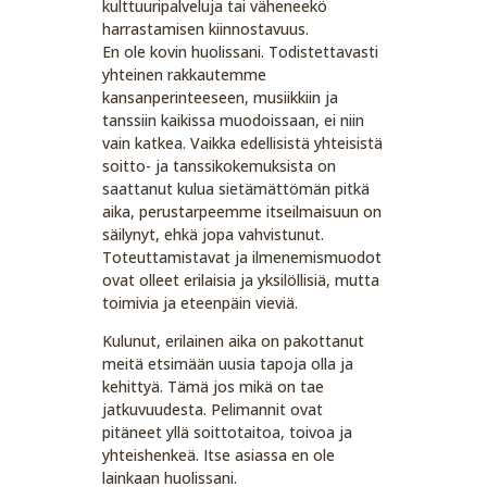
kulttuuripalveluja tai väheneekö
harrastamisen kiinnostavuus.
En ole kovin huolissani. Todistettavasti
yhteinen rakkautemme
kansanperinteeseen, musiikkiin ja
tanssiin kaikissa muodoissaan, ei niin
vain katkea. Vaikka edellisistä yhteisistä
soitto- ja tanssikokemuksista on
saattanut kulua sietämättömän pitkä
aika, perustarpeemme itseilmaisuun on
säilynyt, ehkä jopa vahvistunut.
Toteuttamistavat ja ilmenemismuodot
ovat olleet erilaisia ja yksilöllisiä, mutta
toimivia ja eteenpäin vieviä.
Kulunut, erilainen aika on pakottanut
meitä etsimään uusia tapoja olla ja
kehittyä. Tämä jos mikä on tae
jatkuvuudesta. Pelimannit ovat
pitäneet yllä soittotaitoa, toivoa ja
yhteishenkeä. Itse asiassa en ole
lainkaan huolissani.