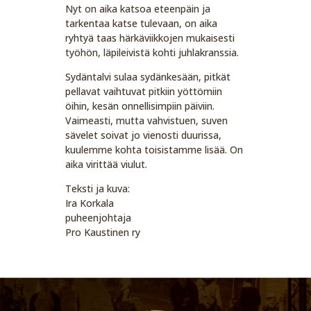
Nyt on aika katsoa eteenpäin ja
tarkentaa katse tulevaan, on aika
ryhtyä taas härkäviikkojen mukaisesti
työhön, läpileivistä kohti juhlakranssia.
Sydäntalvi sulaa sydänkesään, pitkät
pellavat vaihtuvat pitkiin yöttömiin
öihin, kesän onnellisimpiin päiviin.
Vaimeasti, mutta vahvistuen, suven
sävelet soivat jo vienosti duurissa,
kuulemme kohta toisistamme lisää. On
aika virittää viulut.
Teksti ja kuva:
Ira Korkala
puheenjohtaja
Pro Kaustinen ry