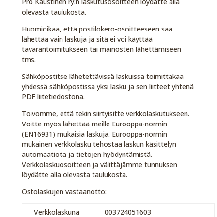
Pro Kaustinen ry:n laskutusosoitteen löydätte alla
olevasta taulukosta.
Huomioikaa, että postilokero-osoitteeseen saa
lähettää vain laskuja ja sitä ei voi käyttää
tavarantoimitukseen tai mainosten lähettämiseen
tms.
Sähköpostitse lähetettävissä laskuissa toimittakaa
yhdessä sähköpostissa yksi lasku ja sen liitteet yhtenä
PDF liitetiedostona.
Toivomme, että tekin siirtyisitte verkkolaskutukseen.
Voitte myös lähettää meille Eurooppa-normin
(EN16931) mukaisia laskuja. Eurooppa-normin
mukainen verkkolasku tehostaa laskun käsittelyn
automaatiota ja tietojen hyödyntämistä.
Verkkolaskuosoitteen ja välittäjämme tunnuksen
löydätte alla olevasta taulukosta.
Ostolaskujen vastaanotto:
Verkkolaskuna
003724051603