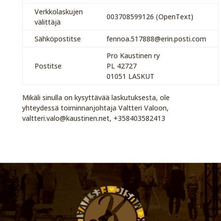
Verkkolaskujen
003708599126 (OpenText)
välittäjä
Sähköpostitse
fennoa.517888@erin.posti.com
Pro Kaustinen ry
Postitse
PL 42727
01051 LASKUT
Mikäli sinulla on kysyttävää laskutuksesta, ole
yhteydessä toiminnanjohtaja Valtteri Valoon,
valtteri.valo@kaustinen.net, +358403582413