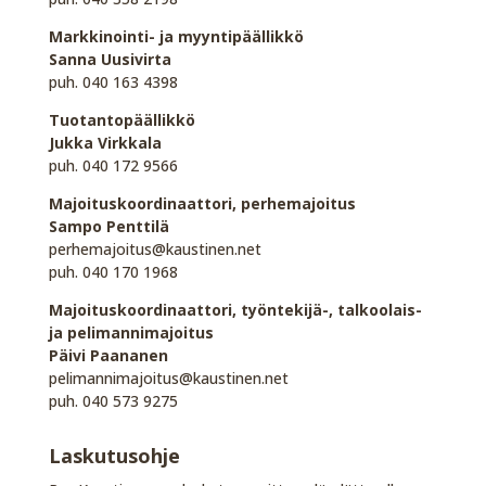
Markkinointi- ja myyntipäällikkö
Sanna Uusivirta
puh. 040 163 4398
Tuotantopäällikkö
Jukka Virkkala
puh. 040 172 9566
Majoituskoordinaattori, perhemajoitus
Sampo Penttilä
perhemajoitus@kaustinen.net
puh. 040 170 1968
Majoituskoordinaattori, työntekijä-, talkoolais-
ja pelimannimajoitus
Päivi Paananen
pelimannimajoitus@kaustinen.net
puh. 040 573 9275
Laskutusohje