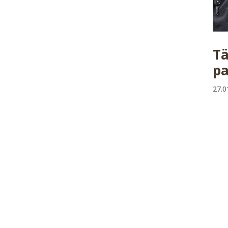
Tä
pa
27.0