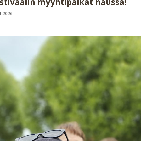
stivaalin myyntipaikat haussa!
1.2026