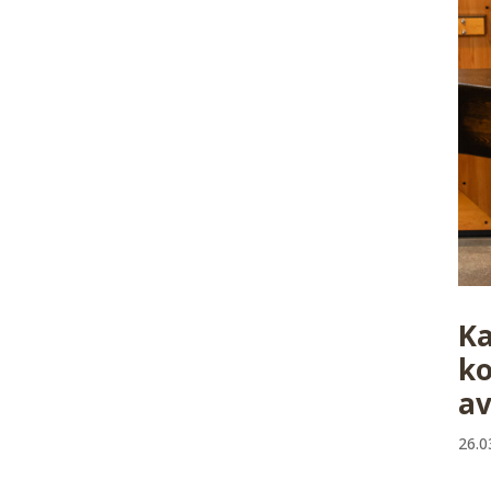
Ka
ko
av
26.0