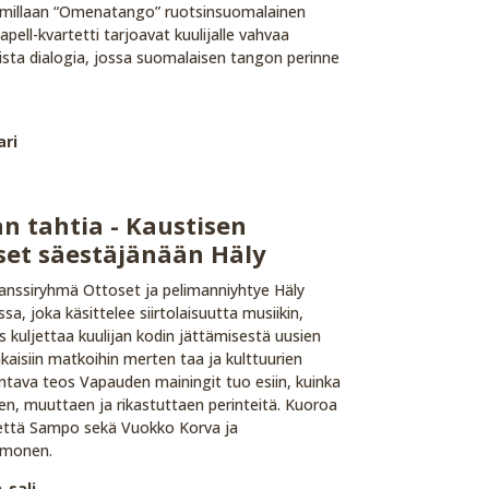
lbumillaan “Omenatango” ruotsinsuomalainen
ell-kvartetti tarjoavat kuulijalle vahvaa
lista dialogia, jossa suomalaisen tangon perinne
ari
n tahtia - Kaustisen
set säestäjänään Häly
anssiryhmä Ottoset ja pelimanniyhtye Häly
a, joka käsittelee siirtolaisuutta musiikin,
ys kuljettaa kuulijan kodin jättämisestä uusien
akaisiin matkoihin merten taa ja kulttuurien
ntava teos Vapauden mainingit tuo esiin, kuinka
äen, muuttaen ja rikastuttaen perinteitä. Kuoroa
yettä Sampo sekä Vuokko Korva ja
imonen.
-sali