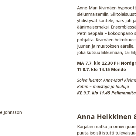
Anne-Mari Kivimäen hypnoottine
sielunmaisemiin. Siirtolaisuus
yhdistyvät kantele, nars juh j
äänimaisemaksi. Ensemblessä 
Petri Seppälä – kokoonpano s
pohjalta. Kivimäen helmikuussa
juurien ja muutoksen äärelle.
joka kutsuu liikkumaan, tai hi
MA 7.7. klo 22.30 PH Nordgr
TI 8.7. klo 14.15 Mondo
Soiva luento: Anne-Mari Kivim
Kotiin – muistoja ja lauluja
KE 9.7. klo 11.45 Pelimannita
Anna Heikkinen 
Karjalan matka ja omien juuri
puuta isoisä istutti tulevaisuu