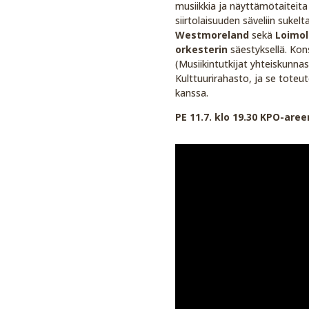
musiikkia ja näyttämötaiteita
siirtolaisuuden säveliin sukel
Westmoreland
sekä
Loimol
orkesterin
säestyksellä. Kon
(Musiikintutkijat yhteiskunn
Kulttuurirahasto, ja se toteut
kanssa.
PE 11.7. klo 19.30 KPO-are