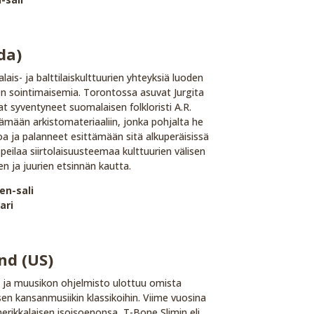
da)
ais- ja balttilaiskulttuurien yhteyksiä luoden
on sointimaisemia. Torontossa asuvat Jurgita
at syventyneet suomalaisen folkloristi A.R.
mään arkistomateriaaliin, jonka pohjalta he
a ja palanneet esittämään sitä alkuperäisissä
peilaa siirtolaisuusteemaa kulttuurien välisen
 ja juurien etsinnän kautta.
en-sali
ari
nd (US)
n ja muusikon ohjelmisto ulottuu omista
sen kansanmusiikin klassikoihin. Viime vuosina
rikkalaisen isoisoenonsa, T-Bone Slimin eli