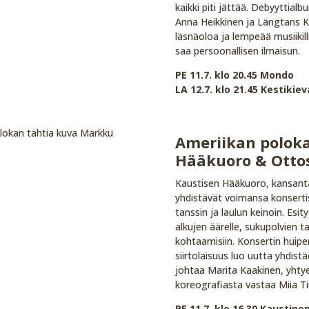
kaikki piti jättää. Debyyttia
Anna Heikkinen ja Längtans Kap
läsnäoloa ja lempeää musiikil
saa persoonallisen ilmaisun.
PE 11.7. klo 20.45 Mondo
LA 12.7. klo 21.45 Kestikiev
Ameriikan poloka
Hääkuoro & Otto
Kaustisen Hääkuoro, kansant
yhdistävät voimansa konsertiss
tanssin ja laulun keinoin. Esit
alkujen äärelle, sukupolvien t
kohtaamisiin. Konsertin huipe
siirtolaisuus luo uutta yhdist
johtaa Marita Kaakinen, yht
koreografiasta vastaa Miia T
PE 11.7. klo 16.30 Kaustinen