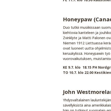
Honeypaw (Cana
Duo tutkii musiikissaan suomal
kiehtovia kanteleen ja jouhik
Zvinklyte ja Matti Palonen ov
Niemen 1912 Liettuassa kerää
ovat luoneet uutta ohjelmisto
keruukylissä. Honeypawin työ 
vuorovaikutuksen, muistamisen
KE 9.7. klo 18.15 PH Nordgr
TO 10.7. klo 22.00 Kestikiev
John Westmorela
Yhdysvaltalainen lauluntekijä
sävellyksistä aina amerikkalai
hän on tutkinut suomalais-ame