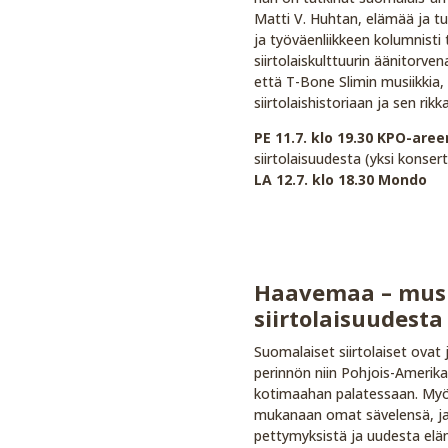
Matti V. Huhtan, elämää ja tu
ja työväenliikkeen kolumnisti 
siirtolaiskulttuurin äänitorve
että T-Bone Slimin musiikkia,
siirtolaishistoriaan ja sen rik
PE 11.7. klo 19.30 KPO-are
siirtolaisuudesta (yksi konsert
LA 12.7. klo 18.30 Mondo
Haavemaa – musiik
siirtolaisuudesta
Suomalaiset siirtolaiset ovat 
perinnön niin Pohjois-Amerika
kotimaahan palatessaan. My
mukanaan omat sävelensä, ja 
pettymyksistä ja uudesta el