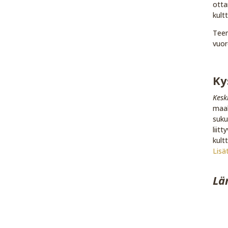
otta
kult
Teem
vuor
Ky
Kesk
maak
suku
liit
kultt
Lisä
Lä