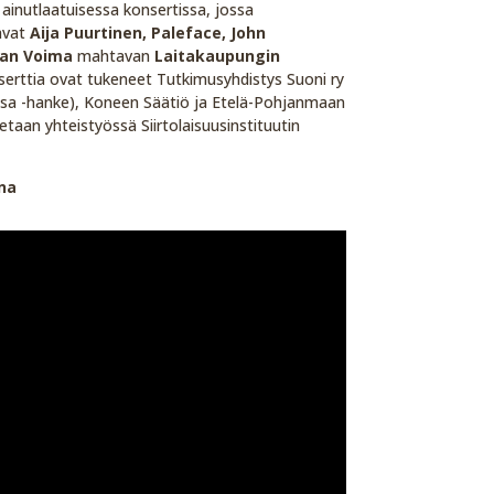
 ainutlaatuisessa konsertissa, jossa
tavat
Aija Puurtinen, Paleface, John
an Voima
mahtavan
Laitakaupungin
serttia ovat tukeneet Tutkimusyhdistys Suoni ry
assa -hanke), Koneen Säätiö ja Etelä-Pohjanmaan
etaan yhteistyössä Siirtolaisuusinstituutin
ena