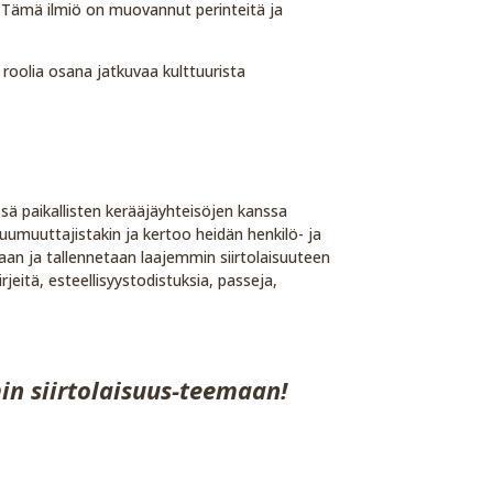
 Tämä ilmiö on muovannut perinteitä ja
 roolia osana jatkuvaa kulttuurista
sä paikallisten kerääjäyhteisöjen kanssa
luumuuttajistakin ja kertoo heidän henkilö- ja
daan ja tallennetaan laajemmin siirtolaisuuteen
irjeitä, esteellisyystodistuksia, passeja,
n siirtolaisuus-teemaan!