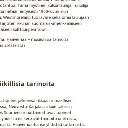
otantoa. Tämä mystinen kulkurilaulaja, runoilija
tunnetaan erityisesti 1900-luvun alun
na. Westmoreland tuo lavalle sekä omia laulujaan
 tarjoten ikkunan suomalais-amerikkalaiseen
kaaseen kulttuuriperintöön.
ena
, Haavemaa – musiikillisia tarinoita
in solisteista)
illisia tarinoita
jättäneet jälkeensä rikkaan musiikillisen
ssa, Neuvosto-Karjalassa kuin takaisin
ös Suomeen muuttaneet ovat tuoneet
yhdessä ne kertovat tarinoita unelmista,
ämästä. Haavemaa-hanke yhdistää tutkimusta,