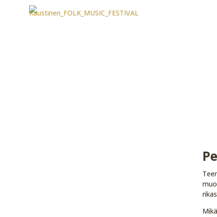
Pe
Teem
muot
rika
Mikä