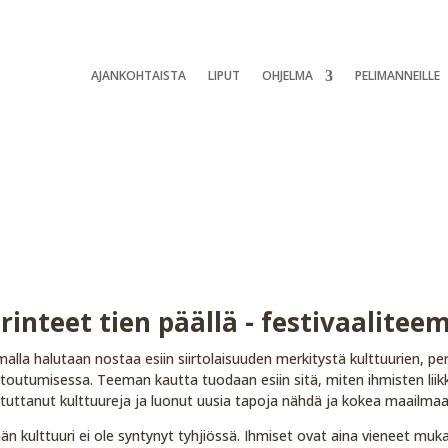
AJANKOHTAISTA
LIPUT
OHJELMA
PELIMANNEILLE
rinteet tien päällä - festivaalitee
alla halutaan nostaa esiin siirtolaisuuden merkitystä kulttuurien, per
outumisessa. Teeman kautta tuodaan esiin sitä, miten ihmisten liik
stuttanut kulttuureja ja luonut uusia tapoja nähdä ja kokea maailmaa
än kulttuuri ei ole syntynyt tyhjiössä. Ihmiset ovat aina vieneet muk