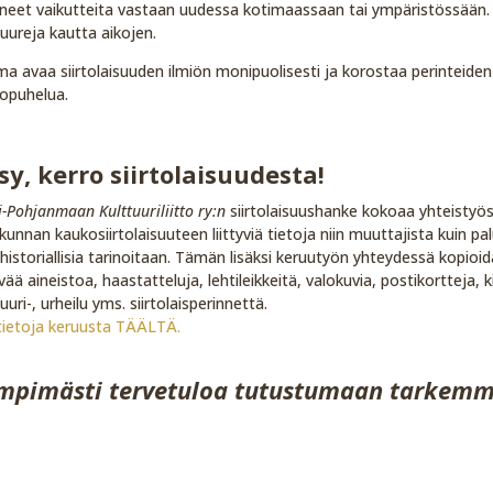
neet vaikutteita vastaan uudessa kotimaassaan tai ympäristössään.
tuureja kautta aikojen.
a avaa siirtolaisuuden ilmiön monipuolisesti ja korostaa perinteiden
opuhelua.
sy, kerro siirtolaisuudesta!
i-Pohjanmaan Kulttuuriliitto ry:n
siirtolaisuushanke kokoaa yhteistyös
unnan kaukosiirtolaisuuteen liittyviä tietoja niin muuttajista kuin pa
historiallisia tarinoitaan. Tämän lisäksi keruutyön yhteydessä kopioi
tyvää aineistoa, haastatteluja, lehtileikkeitä, valokuvia, postikortteja, k
uuri-, urheilu yms. siirtolaisperinnettä.
tietoja keruusta TÄÄLTÄ.
mpimästi tervetuloa tutustumaan tarkemmi