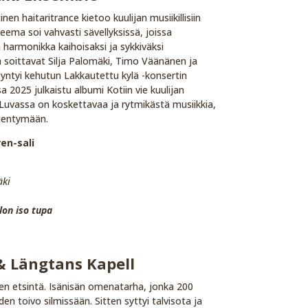
n haitaritrance kietoo kuulijan musiikillisiin
teema soi vahvasti sävellyksissä, joissa
a harmonikka kaihoisaksi ja sykkiväksi
soittavat Silja Palomäki, Timo Väänänen ja
yntyi kehutun Lakkautettu kylä -konsertin
 2025 julkaistu albumi Kotiin vie kuulijan
 Luvassa on koskettavaa ja rytmikästä musiikkia,
ljentymään.
en-sali
äki
lon iso tupa
& Längtans Kapell
en etsintä. Isänisän omenatarha, jonka 200
den toivo silmissään. Sitten syttyi talvisota ja