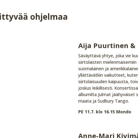
iittyvää ohjelmaa
Aija Puurtinen &
Säväyttävä yhtye, joka vie k
siirtolaisten mielenmaisemiin 
suomalainen ja amerikkalainen 
yllättävätkin vaikutteet, kute
siirtolaisuuden kaipuusta, toi
joskus leikillisesti. Konsertis
albumilta Julmat jäähyväiset 
maata ja Sudbury Tango.
PE 11.7. klo 16.15 Mondo
Anne-Mari Kivim