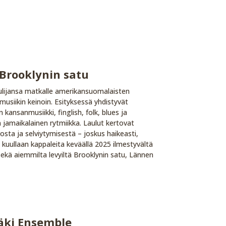
 Brooklynin satu
uulijansa matkalle amerikansuomalaisten
musiikin keinoin. Esityksessä yhdistyvät
kansanmusiikki, finglish, folk, blues ja
n jamaikalainen rytmiikka. Laulut kertovat
vosta ja selviytymisestä – joskus haikeasti,
sa kuullaan kappaleita keväällä 2025 ilmestyvältä
sekä aiemmilta levyiltä Brooklynin satu, Lännen
äki Ensemble