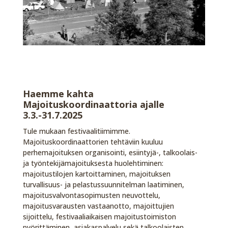
Haemme kahta
Majoituskoordinaattoria ajalle
3.3.-31.7.2025
Tule mukaan festivaalitiimimme.
Majoituskoordinaattorien tehtäviin kuuluu
perhemajoituksen organisointi, esiintyjä-, talkoolais-
ja työntekijämajoituksesta huolehtiminen:
majoitustilojen kartoittaminen, majoituksen
turvallisuus- ja pelastussuunnitelman laatiminen,
majoitusvalvontasopimusten neuvottelu,
majoitusvarausten vastaanotto, majoittujien
sijoittelu, festivaaliaikaisen majoitustoimiston
pyörittäminen, asiakaspalvelu sekä talkoolaisten