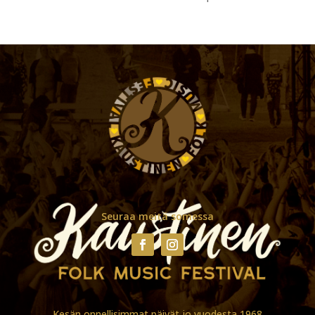
Seuraa meitä somessa
Kesän onnellisimmat päivät jo vuodesta 1968