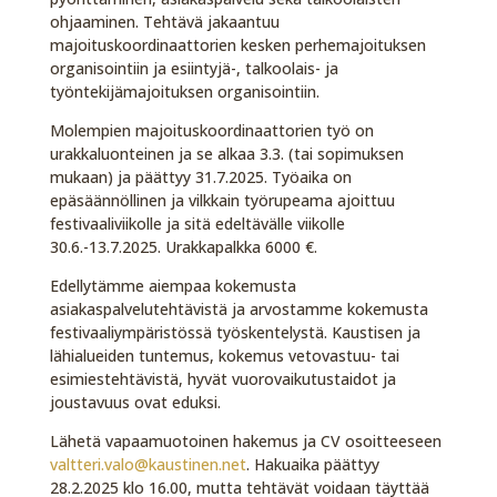
ohjaaminen. Tehtävä jakaantuu
majoituskoordinaattorien kesken perhemajoituksen
organisointiin ja esiintyjä-, talkoolais- ja
työntekijämajoituksen organisointiin.
Molempien majoituskoordinaattorien työ on
urakkaluonteinen ja se alkaa 3.3. (tai sopimuksen
mukaan) ja päättyy 31.7.2025. Työaika on
epäsäännöllinen ja vilkkain työrupeama ajoittuu
festivaaliviikolle ja sitä edeltävälle viikolle
30.6.-13.7.2025. Urakkapalkka 6000 €.
Edellytämme aiempaa kokemusta
asiakaspalvelutehtävistä ja arvostamme kokemusta
festivaaliympäristössä työskentelystä. Kaustisen ja
lähialueiden tuntemus, kokemus vetovastuu- tai
esimiestehtävistä, hyvät vuorovaikutustaidot ja
joustavuus ovat eduksi.
Lähetä vapaamuotoinen hakemus ja CV osoitteeseen
valtteri.valo@kaustinen.net
. Hakuaika päättyy
28.2.2025 klo 16.00, mutta tehtävät voidaan täyttää