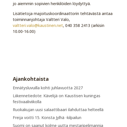
jo aiemmin sopivien henkilöiden löydyttyä.
Lisätietoja majoituskoordinaattorin tehtävästä antaa
toiminnanjohtaja Valtteri Valo,
valtteri.valo@kaustinen.net
, 040 358 2413 (arkisin
10.00-16.00)
Ajankohtaista
Ennätysluvuilla kohti juhlavuotta 2027
Liikennetiedote: Kävelijä on Kaustisen kuningas
festivaaliviikolla
Ruokakujan uusi salaattibaari ilahduttaa helteellä
Freija voitti 15. Konsta Jylhä -kilpailun
Suomi on saanut kolme uutta mestaripelimannia