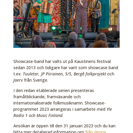
Showcase-band har valts ut på Kaustinens festival
sedan 2013 och tidigare har varit som showcase band
t.ex.
Tuuletar, JP Piirainen
,
5/5, Bergå folkprojekt
och
Jaerv
från Sverige.
I den redan etablerade serien presenteras
framåtblickande, framväxande och
internationaliserade folkmusiknamn. Showcase-
programmet 2023 arrangeras i samarbete med
Yle
Radio 1 och Music Finland
.
Ansökan är öppen till den 31 januari 2023 och du kan
hitta mer detaljerad information om
från denna