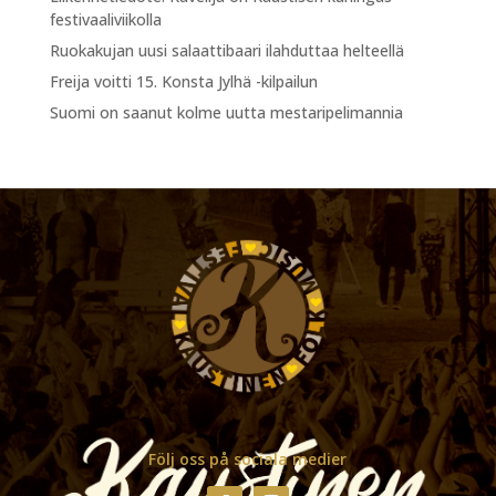
festivaaliviikolla
Ruokakujan uusi salaattibaari ilahduttaa helteellä
Freija voitti 15. Konsta Jylhä -kilpailun
Suomi on saanut kolme uutta mestaripelimannia
Följ oss på sociala medier