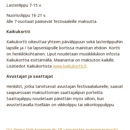
Lastenlippu 7-15 v.
Nuorisolippu 16-21 v.
Alle 7-vuotiaat pääsevät festivaaleille maksutta.
Kaikukortti
Kaikukortti oikeuttaa yhteen päivälippuun sekä lastenlippuihin
lapsille ja / tai lapsenlapsille kortissa mainituin ehdoin. Kortti
on henkilökohtainen. Liput noudetaan musiikkilukion infosta
Kaikukorttia esittämällä. Maanantai on maksuton kaikille.
Lisätiedot Kaikukortista
www.kaikukortti.fi
.
Avustajat ja saattajat
Henkilöt, jotka tarvitsevat avustajan festivaalialueelle, saavat
saapuessaan maksuttoman saattajalipun porteilta.
Saattajalippu noudetaan päivittäin myös silloin, kun
avustettavalla itsellään on viikkolippu tai viikonloppulippu.
Via denna länk kommer du till Lippupistes evenemangssida