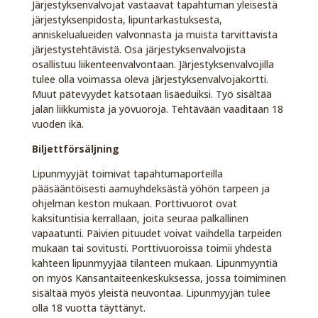
Järjestyksenvalvojat vastaavat tapahtuman yleisestä
järjestyksenpidosta, lipuntarkastuksesta,
anniskelualueiden valvonnasta ja muista tarvittavista
järjestystehtävistä. Osa järjestyksenvalvojista
osallistuu liikenteenvalvontaan. Järjestyksenvalvojilla
tulee olla voimassa oleva järjestyksenvalvojakortti.
Muut pätevyydet katsotaan lisäeduiksi. Työ sisältää
jalan liikkumista ja yövuoroja. Tehtävään vaaditaan 18
vuoden ikä.
Biljettförsäljning
Lipunmyyjät toimivat tapahtumaporteilla
pääsääntöisesti aamuyhdeksästä yöhön tarpeen ja
ohjelman keston mukaan. Porttivuorot ovat
kaksituntisia kerrallaan, joita seuraa palkallinen
vapaatunti. Päivien pituudet voivat vaihdella tarpeiden
mukaan tai sovitusti. Porttivuoroissa toimii yhdestä
kahteen lipunmyyjää tilanteen mukaan. Lipunmyyntiä
on myös Kansantaiteenkeskuksessa, jossa toimiminen
sisältää myös yleistä neuvontaa. Lipunmyyjän tulee
olla 18 vuotta täyttänyt.