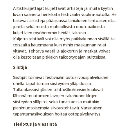
Artistikuljettajat kuljettavat artisteja ja muita kyytiin
luvan saaneita henkilöitä festivaalin vuokra-autoilla. He
hakevat artisteja pääasiassa lähialueen lentoasemilta,
junilta sekä muista mahdollisista noutopaikoista
kuljettaen myöhemmin heidät takaisin.
Kuljetustehtäviä voi olla myös paikkakunnan sisällä tai
toisaalta kauempana kuin mihin maakunnan rajat
yltävät. Tehtävä vaatii B-ajokortin ja matkat voivat
olla kestoltaan pitkiäkin talkootyöajan puitteissa.
Siistijä
Siistijät toimivat festivaalin ostosiivouspalveluiden
ohella tapahtuman siisteyden ylläpidossa.
Talkoolaissiistijöiden tehtäväkohteisiin kuuluvat
lähinnä muutamien lavojen takahuonetilojen
siisteyden ylläpito, sekä tarvittaessa muitakin
pienimuotoisempia siivoustehtäviä. Varsinaisen
tapahtumasiivouksen hoitaa ostopalveluyritys.
Tiedotus ja viestintä