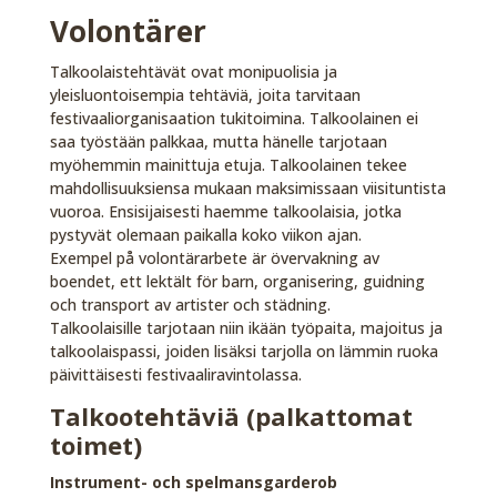
Volontärer
Talkoolaistehtävät ovat monipuolisia ja
yleisluontoisempia tehtäviä, joita tarvitaan
festivaaliorganisaation tukitoimina. Talkoolainen ei
saa työstään palkkaa, mutta hänelle tarjotaan
myöhemmin mainittuja etuja. Talkoolainen tekee
mahdollisuuksiensa mukaan maksimissaan viisituntista
vuoroa. Ensisijaisesti haemme talkoolaisia, jotka
pystyvät olemaan paikalla koko viikon ajan.
Exempel på volontärarbete är övervakning av
boendet, ett lektält för barn, organisering, guidning
och transport av artister och städning.
Talkoolaisille tarjotaan niin ikään työpaita, majoitus ja
talkoolaispassi, joiden lisäksi tarjolla on lämmin ruoka
päivittäisesti festivaaliravintolassa.
Talkootehtäviä (palkattomat
toimet)
Instrument- och spelmansgarderob