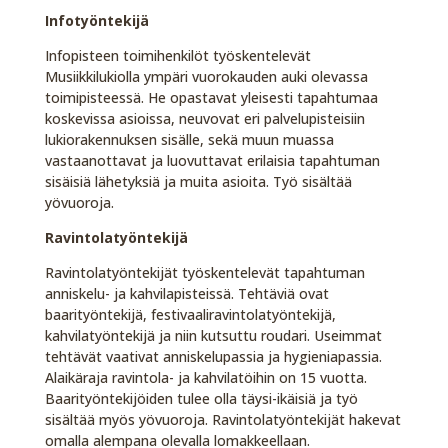
Infotyöntekijä
Infopisteen toimihenkilöt työskentelevät
Musiikkilukiolla ympäri vuorokauden auki olevassa
toimipisteessä. He opastavat yleisesti tapahtumaa
koskevissa asioissa, neuvovat eri palvelupisteisiin
lukiorakennuksen sisälle, sekä muun muassa
vastaanottavat ja luovuttavat erilaisia tapahtuman
sisäisiä lähetyksiä ja muita asioita. Työ sisältää
yövuoroja.
Ravintolatyöntekijä
Ravintolatyöntekijät työskentelevät tapahtuman
anniskelu- ja kahvilapisteissä. Tehtäviä ovat
baarityöntekijä, festivaaliravintolatyöntekijä,
kahvilatyöntekijä ja niin kutsuttu roudari. Useimmat
tehtävät vaativat anniskelupassia ja hygieniapassia.
Alaikäraja ravintola- ja kahvilatöihin on 15 vuotta.
Baarityöntekijöiden tulee olla täysi-ikäisiä ja työ
sisältää myös yövuoroja. Ravintolatyöntekijät hakevat
omalla alempana olevalla lomakkeellaan.