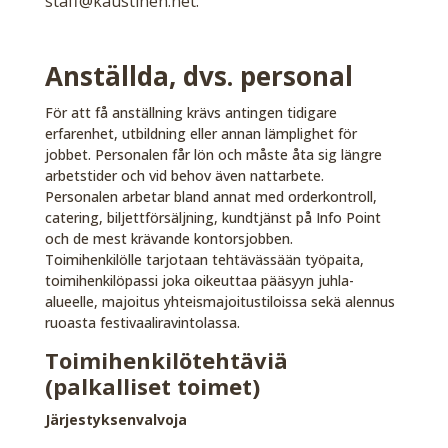
staff@kaustinen.net.
Anställda, dvs. personal
För att få anställning krävs antingen tidigare
erfarenhet, utbildning eller annan lämplighet för
jobbet. Personalen får lön och måste åta sig längre
arbetstider och vid behov även nattarbete.
Personalen arbetar bland annat med orderkontroll,
catering, biljettförsäljning, kundtjänst på Info Point
och de mest krävande kontorsjobben.
Toimihenkilölle tarjotaan tehtävässään työpaita,
toimihenkilöpassi joka oikeuttaa pääsyyn juhla-
alueelle, majoitus yhteismajoitustiloissa sekä alennus
ruoasta festivaaliravintolassa.
Toimihenkilötehtäviä
(palkalliset toimet)
Järjestyksenvalvoja