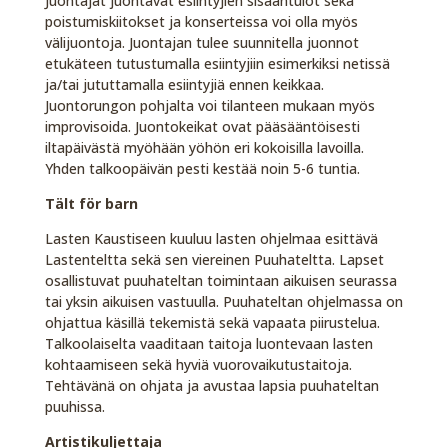
Juontajat juontavat esiintyjien sisääntulot sekä
poistumiskiitokset ja konserteissa voi olla myös
välijuontoja. Juontajan tulee suunnitella juonnot
etukäteen tutustumalla esiintyjiin esimerkiksi netissä
ja/tai jututtamalla esiintyjiä ennen keikkaa.
Juontorungon pohjalta voi tilanteen mukaan myös
improvisoida. Juontokeikat ovat pääsääntöisesti
iltapäivästä myöhään yöhön eri kokoisilla lavoilla.
Yhden talkoopäivän pesti kestää noin 5-6 tuntia.
Tält för barn
Lasten Kaustiseen kuuluu lasten ohjelmaa esittävä
Lastenteltta sekä sen viereinen Puuhateltta. Lapset
osallistuvat puuhateltan toimintaan aikuisen seurassa
tai yksin aikuisen vastuulla. Puuhateltan ohjelmassa on
ohjattua käsillä tekemistä sekä vapaata piirustelua.
Talkoolaiselta vaaditaan taitoja luontevaan lasten
kohtaamiseen sekä hyviä vuorovaikutustaitoja.
Tehtävänä on ohjata ja avustaa lapsia puuhateltan
puuhissa.
Artistikuljettaja