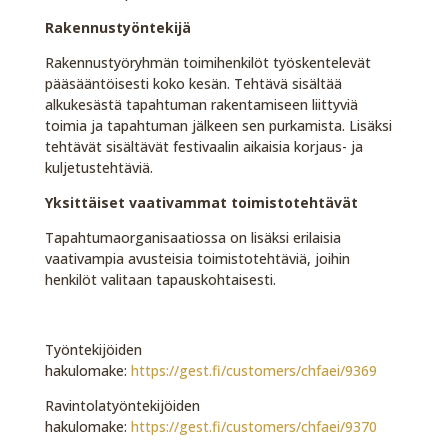
Rakennustyöntekijä
Rakennustyöryhmän toimihenkilöt työskentelevät
pääsääntöisesti koko kesän. Tehtävä sisältää
alkukesästä tapahtuman rakentamiseen liittyviä
toimia ja tapahtuman jälkeen sen purkamista. Lisäksi
tehtävät sisältävät festivaalin aikaisia korjaus- ja
kuljetustehtäviä.
Yksittäiset vaativammat toimistotehtävät
Tapahtumaorganisaatiossa on lisäksi erilaisia
vaativampia avusteisia toimistotehtäviä, joihin
henkilöt valitaan tapauskohtaisesti.
Työntekijöiden
hakulomake:
https://gest.fi/customers/chfaei/9369
Ravintolatyöntekijöiden
hakulomake:
https://gest.fi/customers/chfaei/9370