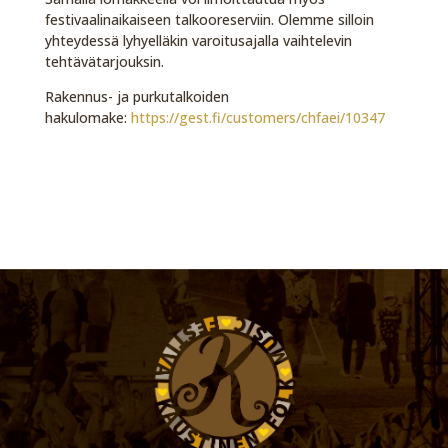
festivaalinaikaiseen talkooreserviin. Olemme silloin
yhteydessä lyhyelläkin varoitusajalla vaihtelevin
tehtävätarjouksin.
Rakennus- ja purkutalkoiden
hakulomake:
https://gest.fi/customers/chfaei/10347