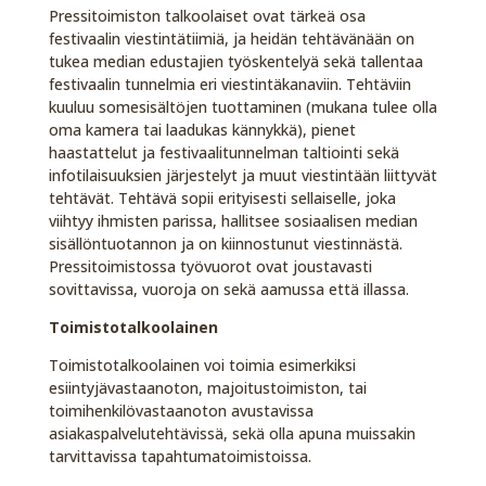
Pressitoimiston talkoolaiset ovat tärkeä osa
festivaalin viestintätiimiä, ja heidän tehtävänään on
tukea median edustajien työskentelyä sekä tallentaa
festivaalin tunnelmia eri viestintäkanaviin. Tehtäviin
kuuluu somesisältöjen tuottaminen (mukana tulee olla
oma kamera tai laadukas kännykkä), pienet
haastattelut ja festivaalitunnelman taltiointi sekä
infotilaisuuksien järjestelyt ja muut viestintään liittyvät
tehtävät. Tehtävä sopii erityisesti sellaiselle, joka
viihtyy ihmisten parissa, hallitsee sosiaalisen median
sisällöntuotannon ja on kiinnostunut viestinnästä.
Pressitoimistossa työvuorot ovat joustavasti
sovittavissa, vuoroja on sekä aamussa että illassa.
Toimistotalkoolainen
Toimistotalkoolainen voi toimia esimerkiksi
esiintyjävastaanoton, majoitustoimiston, tai
toimihenkilövastaanoton avustavissa
asiakaspalvelutehtävissä, sekä olla apuna muissakin
tarvittavissa tapahtumatoimistoissa.