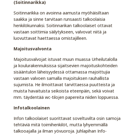
(Soitinnarikka)
Soitinnarikka on avoinna aamusta myöhäisiltaan
saakka ja sinne tarvitaan runsaasti talkoolaisia
henkilökunnaksi. Soitinnarikan talkoolaiset ottavat
vastaan soittimia säilytykseen, valvovat niitä ja
luovuttavat haettaessa omistajilleen.
Majoitusvalvonta
Majoitusvalvojat istuvat muun muassa Urheilutalolla
ja koulurakennuksissa sijaitsevien majoituskohteiden
sisääntulon läheisyydessä ottamassa majoittujia
vastaan valvoen samalla majoituksen rauhallista
sujumista. He ilmoittavat tarvittaessa puutteista ja
muista havaituista seikoista eteenpäin, sekä voivat
mm. täydentää wc-tilojen papereita niiden loppuessa.
Infotalkoolainen
Infon talkoolaiset suorittavat soveltuvilta osin samoja
tehtäviä mitä toimihenkilöt, mutta lyhyemmällä
talkooajalla ja ilman yövuoroja. Juhlapihan Info-