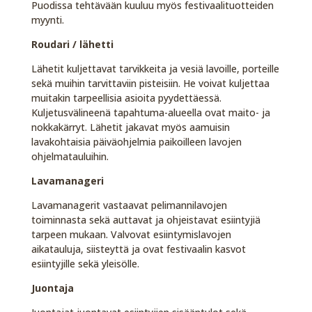
Puodissa tehtävään kuuluu myös festivaalituotteiden
myynti.
Roudari / lähetti
Lähetit kuljettavat tarvikkeita ja vesiä lavoille, porteille
sekä muihin tarvittaviin pisteisiin. He voivat kuljettaa
muitakin tarpeellisia asioita pyydettäessä.
Kuljetusvälineenä tapahtuma-alueella ovat maito- ja
nokkakärryt. Lähetit jakavat myös aamuisin
lavakohtaisia päiväohjelmia paikoilleen lavojen
ohjelmatauluihin.
Lavamanageri
Lavamanagerit vastaavat pelimannilavojen
toiminnasta sekä auttavat ja ohjeistavat esiintyjiä
tarpeen mukaan. Valvovat esiintymislavojen
aikatauluja, siisteyttä ja ovat festivaalin kasvot
esiintyjille sekä yleisölle.
Juontaja