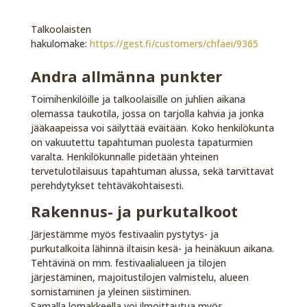
Talkoolaisten
hakulomake:
https://gest.fi/customers/chfaei/9365
Andra allmänna punkter
Toimihenkilöille ja talkoolaisille on juhlien aikana
olemassa taukotila, jossa on tarjolla kahvia ja jonka
jääkaapeissa voi säilyttää eväitään. Koko henkilökunta
on vakuutettu tapahtuman puolesta tapaturmien
varalta. Henkilökunnalle pidetään yhteinen
tervetulotilaisuus tapahtuman alussa, sekä tarvittavat
perehdytykset tehtäväkohtaisesti.
Rakennus- ja purkutalkoot
Järjestämme myös festivaalin pystytys- ja
purkutalkoita lähinnä iltaisin kesä- ja heinäkuun aikana.
Tehtävinä on mm. festivaalialueen ja tilojen
järjestäminen, majoitustilojen valmistelu, alueen
somistaminen ja yleinen siistiminen.
Samalla lomakkeella voi ilmoittautua myös