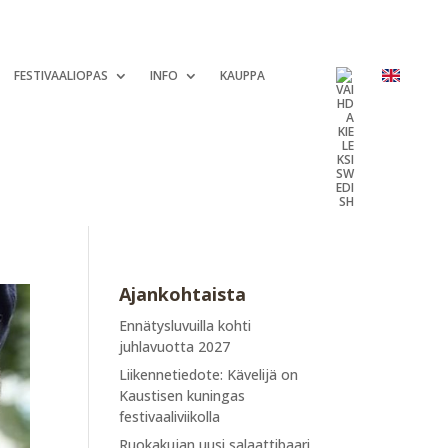
FESTIVAALIOPAS
INFO
KAUPPA
Ajankohtaista
Ennätysluvuilla kohti
juhlavuotta 2027
Liikennetiedote: Kävelijä on
Kaustisen kuningas
festivaaliviikolla
Ruokakujan uusi salaattibaari