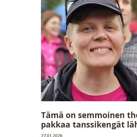
Tämä on semmoinen the p
pakkaa tanssikengät läh
27.01.2026