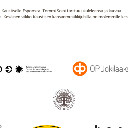
a Kaustiselle Espoosta. Tommi Soini tarttuu ukuleleensa ja kurvaa
a. Kesäinen viikko Kaustisen kansanmusiikkijuhlilla on molemmille ke