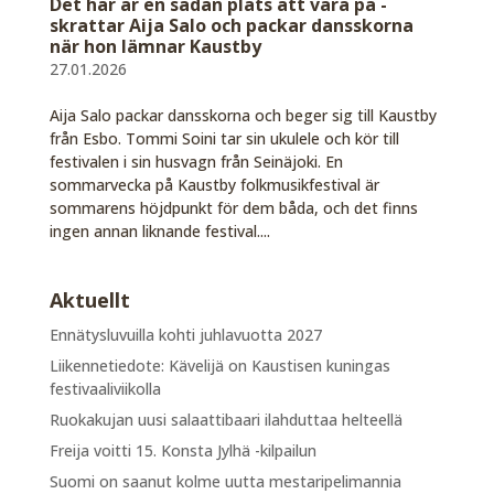
Det här är en sådan plats att vara på -
skrattar Aija Salo och packar dansskorna
när hon lämnar Kaustby
27.01.2026
Aija Salo packar dansskorna och beger sig till Kaustby
från Esbo. Tommi Soini tar sin ukulele och kör till
festivalen i sin husvagn från Seinäjoki. En
sommarvecka på Kaustby folkmusikfestival är
sommarens höjdpunkt för dem båda, och det finns
ingen annan liknande festival....
Aktuellt
Ennätysluvuilla kohti juhlavuotta 2027
Liikennetiedote: Kävelijä on Kaustisen kuningas
festivaaliviikolla
Ruokakujan uusi salaattibaari ilahduttaa helteellä
Freija voitti 15. Konsta Jylhä -kilpailun
Suomi on saanut kolme uutta mestaripelimannia