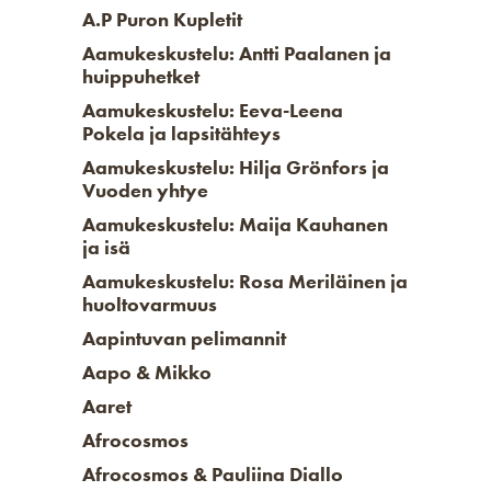
A.P Puron Kupletit
Aamukeskustelu: Antti Paalanen ja
huippuhetket
Aamukeskustelu: Eeva-Leena
Pokela ja lapsitähteys
Aamukeskustelu: Hilja Grönfors ja
Vuoden yhtye
Aamukeskustelu: Maija Kauhanen
ja isä
Aamukeskustelu: Rosa Meriläinen ja
huoltovarmuus
Aapintuvan pelimannit
Aapo & Mikko
Aaret
Afrocosmos
Afrocosmos & Pauliina Diallo