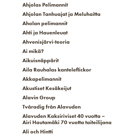
Ahjolas Pelimannit
Ahjolan Tanhuajat ja Meluhaitta
Aholan pelimannit
Ahti ja Hauenleuat
Ahvenisjärvi-teoria
Ai mikä?
Aikuisnäppärit
Aila Rauhalas kanteleflickor
Akkapelimannit
Akustiset Kesäkeijut
Alavin Group
Tvåradig från Alavuden
Alavuden Kaksiriviset 40 vuotta –
Airi Hautamäki 70 vuotta taiteilijana
Ali och Hintti