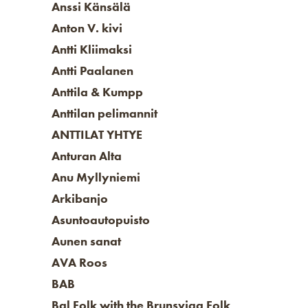
Anssi Känsälä
Anton V. kivi
Antti Kliimaksi
Antti Paalanen
Anttila & Kumpp
Anttilan pelimannit
ANTTILAT YHTYE
Anturan Alta
Anu Myllyniemi
Arkibanjo
Asuntoautopuisto
Aunen sanat
AVA Roos
BAB
Bal Folk with the Brunsviga Folk