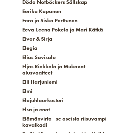
Döda Notböckers Sällskap
Eerika Kapanen
Eero ja Sisko Perttunen
Eeva-Leena Pokela ja Mari Kätkä
Eivor & Sirja
Elegia
Elias Savisalo
Eljas Riekkola ja Mukavat
alusvaatteet
Elli Harjuniemi
Elmi
Elojuhlaorkesteri
Elsa ja enot
Elämänvirta - se aseista riisuvampi
kavalkadi