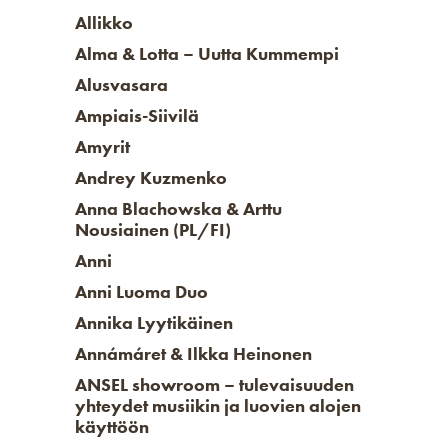
Allikko
Alma & Lotta – Uutta Kummempi
Alusvasara
Ampiais-Siivilä
Amyrit
Andrey Kuzmenko
Anna Blachowska & Arttu
Nousiainen (PL/FI)
Anni
Anni Luoma Duo
Annika Lyytikäinen
Annámáret & Ilkka Heinonen
ANSEL showroom – tulevaisuuden
yhteydet musiikin ja luovien alojen
käyttöön