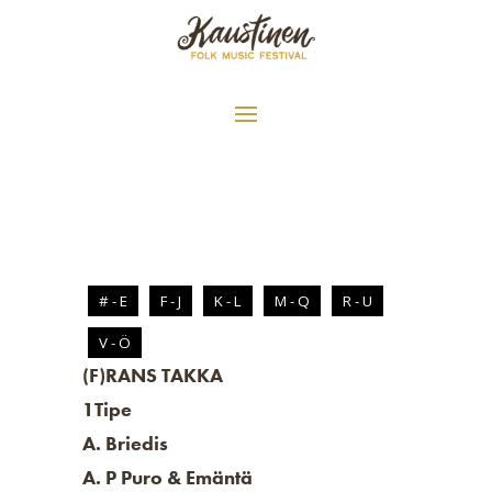
# - E
F - J
K - L
M - Q
R - U
V - Ö
(F)RANS TAKKA
1Tipe
A. Briedis
A. P Puro & Emäntä