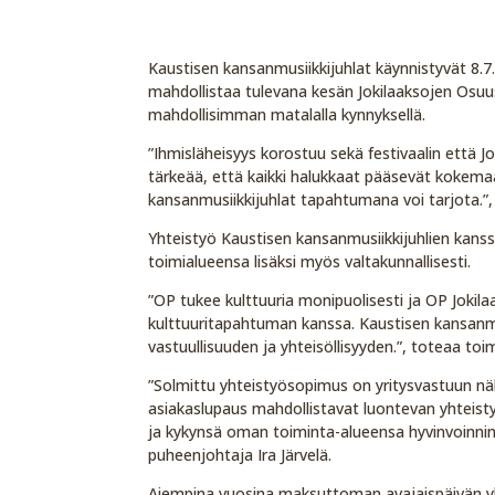
Kaustisen kansanmusiikkijuhlat käynnistyvät 8.
mahdollistaa tulevana kesän Jokilaaksojen Osuu
mahdollisimman matalalla kynnyksellä.
”Ihmisläheisyys korostuu sekä festivaalin että 
tärkeää, että kaikki halukkaat pääsevät kokemaa
kansanmusiikkijuhlat tapahtumana voi tarjota.”, 
Yhteistyö Kaustisen kansanmusiikkijuhlien kanss
toimialueensa lisäksi myös valtakunnallisesti.
”OP tukee kulttuuria monipuolisesti ja OP Joki
kulttuuritapahtuman kanssa. Kaustisen kansanm
vastuullisuuden ja yhteisöllisyyden.”, toteaa to
”Solmittu yhteistyösopimus on yritysvastuun n
asiakaslupaus mahdollistavat luontevan yhteisty
ja kykynsä oman toiminta-alueensa hyvinvoinnin j
puheenjohtaja Ira Järvelä.
Aiempina vuosina maksuttoman avajaispäivän y