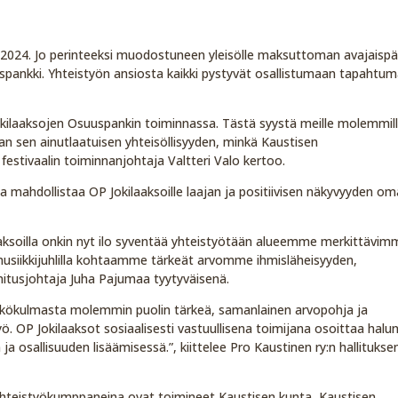
7.2024. Jo perinteeksi muodostuneen yleisölle maksuttoman avajaispä
spankki. Yhteistyön ansiosta kaikki pystyvät osallistumaan tapahtu
Jokilaaksojen Osuuspankin toiminnassa. Tästä syystä meille molemmil
n sen ainutlaatuisen yhteisöllisyyden, minkä Kaustisen
festivaalin toiminnanjohtaja Valtteri Valo kertoo.
a mahdollistaa OP Jokilaaksoille laajan ja positiivisen näkyvyyden o
laaksoilla onkin nyt ilo syventää yhteistyötään alueemme merkittävi
usiikkijuhlilla kohtaamme tärkeät arvomme ihmisläheisyyden,
imitusjohtaja Juha Pajumaa tyytyväisenä.
äkökulmasta molemmin puolin tärkeä, samanlainen arvopohja ja
ö. OP Jokilaaksot sosiaalisesti vastuullisena toimijana osoittaa halu
a osallisuuden lisäämisessä.”, kiittelee Pro Kaustinen ry:n hallitukse
hteistyökumppaneina ovat toimineet Kaustisen kunta, Kaustisen