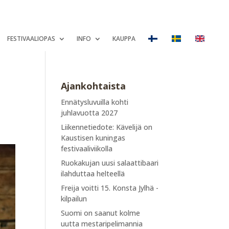
FESTIVAALIOPAS
INFO
KAUPPA
Ajankohtaista
Ennätysluvuilla kohti
juhlavuotta 2027
Liikennetiedote: Kävelijä on
Kaustisen kuningas
festivaaliviikolla
Ruokakujan uusi salaattibaari
ilahduttaa helteellä
Freija voitti 15. Konsta Jylhä -
kilpailun
Suomi on saanut kolme
uutta mestaripelimannia