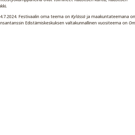
kki.
-14.7.2024. Festivaalin oma teema on
Kylässä
ja maakuntateemana o
Kansantanssin Edistämiskeskuksen valtakunnallinen vuositeema on
Om