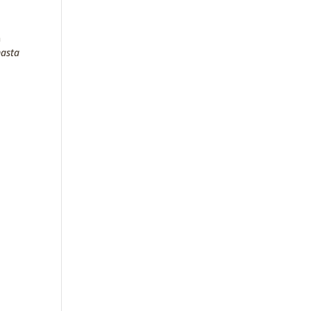
n
asta