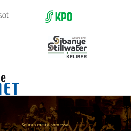
Seuraa meitä somessa