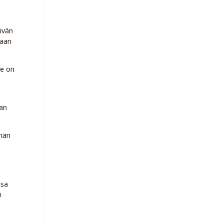
ivän
maan
le on
man
mmän
nsa
n