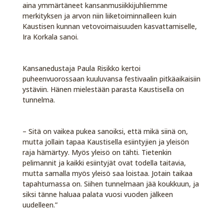
aina ymmärtäneet kansanmusiikkijuhliemme
merkityksen ja arvon niin liiketoiminnalleen kuin
Kaustisen kunnan vetovoimaisuuden kasvattamiselle,
Ira Korkala sanoi.
Kansanedustaja Paula Risikko kertoi
puheenvuorossaan kuuluvansa festivaalin pitkäaikaisiin
ystäviin. Hänen mielestään parasta Kaustisella on
tunnelma.
– Sitä on vaikea pukea sanoiksi, että mikä siinä on,
mutta jollain tapaa Kaustisella esiintyjien ja yleisön
raja hämärtyy. Myös yleisö on tähti. Tietenkin
pelimannit ja kaikki esiintyjät ovat todella taitavia,
mutta samalla myös yleisö saa loistaa. Jotain taikaa
tapahtumassa on. Siihen tunnelmaan jää koukkuun, ja
siksi tänne haluaa palata vuosi vuoden jälkeen
uudelleen.”