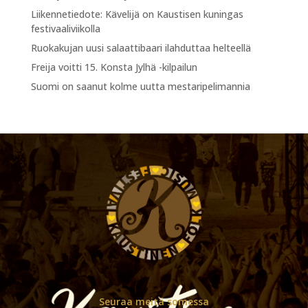
Liikennetiedote: Kävelijä on Kaustisen kuningas
festivaaliviikolla
Ruokakujan uusi salaattibaari ilahduttaa helteellä
Freija voitti 15. Konsta Jylhä -kilpailun
Suomi on saanut kolme uutta mestaripelimannia
Seuraa meitä somessa