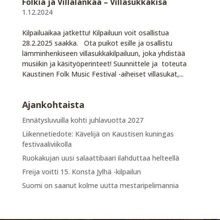
Folkia ja Villalankaa – Villasukkakisa
1.12.2024
Kilpailuaikaa jatkettu! Kilpailuun voit osallistua
28.2.2025 saakka. Ota puikot esille ja osallistu
lämminhenkiseen villasukkakilpailuun, joka yhdistää
musiikin ja käsityöperinteet! Suunnittele ja toteuta
Kaustinen Folk Music Festival -aiheiset villasukat,...
Ajankohtaista
Ennätysluvuilla kohti juhlavuotta 2027
Liikennetiedote: Kävelijä on Kaustisen kuningas
festivaaliviikolla
Ruokakujan uusi salaattibaari ilahduttaa helteellä
Freija voitti 15. Konsta Jylhä -kilpailun
Suomi on saanut kolme uutta mestaripelimannia