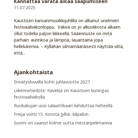
Kannattaa varata aikaa saapumiseen
11.07.2025
Kaustisen kansanmusiikkijuhlilla on alkanut unelmien
festivaaliviikonloppu. Väkeä on jo alkuviikosta alkaen
ollut todella paljon liikkeellä. Sääennuste on mitä
parhain: aurinkoa ja lämpöä, lauantaina jopa
hellelukemia. – Kyllähän silmämääräisesti näyttää siltä,
että...
Ajankohtaista
Ennätysluvuilla kohti juhlavuotta 2027
Liikennetiedote: Kävelijä on Kaustisen kuningas
festivaaliviikolla
Ruokakujan uusi salaattibaari ilahduttaa helteellä
Freija voitti 15. Konsta Jylhä -kilpailun
Suomi on saanut kolme uutta mestaripelimannia