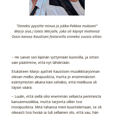
”Onneksi pyysitte minua ja Jukka-Pekkaa mukaan!”
Marjo (vas.) totesi Merjalle, joka oli käynyt miehensä
Ossin kanssa Kaustisen festareilla viimeksi vuosia sitten.
– He saivat sen kipinän syttymään kunnolla, ja sitten
vain päätimme, että nyt lähdetään.
Etukäteen Marjo ajatteli Kaustisen musiikkitarjonnan
olevan melko yksipuolista, mutta jo ensimmäisten
esiintymisten aikana kävi selväksi, että mielikuva oli
täysin väärä.
– Luulin, että siellä olisi enemmän sellaista perinteistä
kansanmusiikkia, mutta tarjonta olikin tosi
monipuolista. Mitä tahansa meni kuuntelemaan, se oli
oikeasti tosi hyvää ja tuli sellainen olo, että vau, hän