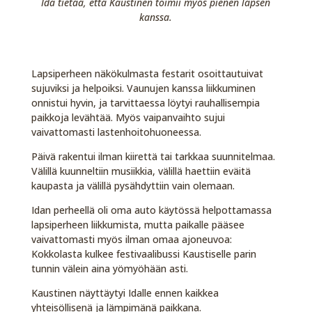
Ida tietää, että Kaustinen toimii myös pienen lapsen
kanssa.
Lapsiperheen näkökulmasta festarit osoittautuivat
sujuviksi ja helpoiksi. Vaunujen kanssa liikkuminen
onnistui hyvin, ja tarvittaessa löytyi rauhallisempia
paikkoja levähtää. Myös vaipanvaihto sujui
vaivattomasti lastenhoitohuoneessa.
Päivä rakentui ilman kiirettä tai tarkkaa suunnitelmaa.
Välillä kuunneltiin musiikkia, välillä haettiin eväitä
kaupasta ja välillä pysähdyttiin vain olemaan.
Idan perheellä oli oma auto käytössä helpottamassa
lapsiperheen liikkumista, mutta paikalle pääsee
vaivattomasti myös ilman omaa ajoneuvoa:
Kokkolasta kulkee festivaalibussi Kaustiselle parin
tunnin välein aina yömyöhään asti.
Kaustinen näyttäytyi Idalle ennen kaikkea
yhteisöllisenä ja lämpimänä paikkana.