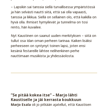
– Lapsikin sai tanssia siellä turvallisessa ympäristössä
ja hän selvästi nautti siitä, että sai olla vapaasti,
tanssia ja liikkua. Siellä on sellainen olo, että kaikilla on
hyvä olla. Ihmiset hymyilevät ja tunnelma on tosi
rento, hän kuvailee.
Nyt Kaustinen on saanut uuden merkityksen – siitä on
tullut osa Idan oman perheen tarinaa. Kaiken lisäksi
perheeseen on syntynyt toinen lapsi, joten ensi
kesänä festareille lähtee nelihenkinen perhe
nauttimaan musiikista ja yhdessäolosta.
”Se pitää kokea itse” – Marjo lähti
Kaustiselle ja jäi kerrasta koukkuun
Marjo Esala
oli jo pitkään ajatellut, että Kaustisen