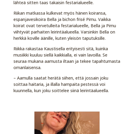
lähteä sitten taas takaisin festarialueelle.
Riikan matkassa kulkevat myös hänen koiransa,
espanjavesikoira Bella ja bichon frisé Pimu. Vaikka
koirat ovat tervetulleita festarialueelle, Bella ja Pimu
viihtyvät parhaiten leirintäalueella. Varsinkin Bella on
herkkä koville äänille, kuten yleisön taputuksille.
Riikka rakastaa Kaustisella erityisesti sitä, kuinka
musiikki kuuluu siellä kaikkialla, ei vain lavoilla. Se
seuraa mukana aamusta iltaan ja tekee tapahtumasta
omanlaisensa.
– Aamulla saatat herätä siihen, että jossain joku
soittaa haitaria, ja illalla hampaita pestessä voi
kuunnella, kun joku soittelee siinä leirintäalueella.