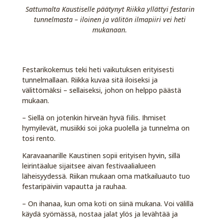
Sattumalta Kaustiselle päätynyt Riikka yllättyi festarin
tunnelmasta – iloinen ja välitön ilmapiiri vei heti
mukanaan.
Festarikokemus teki heti vaikutuksen erityisesti
tunnelmallaan. Riikka kuvaa sitä iloiseksi ja
välittömäksi – sellaiseksi, johon on helppo päästä
mukaan.
– Siellä on jotenkin hirveän hyvä fiilis. Ihmiset
hymyilevät, musiikki soi joka puolella ja tunnelma on
tosi rento.
Karavaanarille Kaustinen sopii erityisen hyvin, sillä
leirintäalue sijaitsee aivan festivaalialueen
läheisyydessä. Riikan mukaan oma matkailuauto tuo
festaripäiviin vapautta ja rauhaa.
– On ihanaa, kun oma koti on siinä mukana. Voi välillä
käydä syömässä, nostaa jalat ylös ja levähtää ja