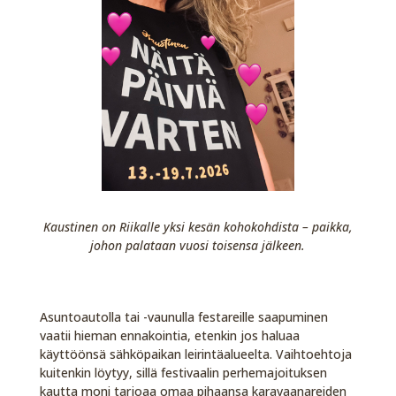
Kaustinen on Riikalle yksi kesän kohokohdista – paikka,
johon palataan vuosi toisensa jälkeen.
Asuntoautolla tai -vaunulla festareille saapuminen
vaatii hieman ennakointia, etenkin jos haluaa
käyttöönsä sähköpaikan leirintäalueelta. Vaihtoehtoja
kuitenkin löytyy, sillä festivaalin perhemajoituksen
kautta moni tarjoaa omaa pihaansa karavaanareiden