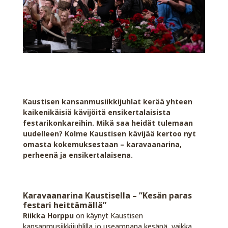
Kaustisen kansanmusiikkijuhlat kerää yhteen
kaikenikäisiä kävijöitä ensikertalaisista
festarikonkareihin. Mikä saa heidät tulemaan
uudelleen? Kolme Kaustisen kävijää kertoo nyt
omasta kokemuksestaan – karavaanarina,
perheenä ja ensikertalaisena.
Karavaanarina Kaustisella – ”Kesän paras
festari heittämällä”
Riikka Horppu
on käynyt Kaustisen
kansanmusiikkijuhlilla jo useampana kesänä, vaikka