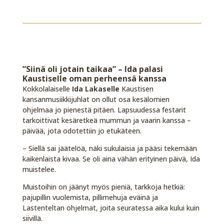
”Siinä oli jotain taikaa” – Ida palasi
Kaustiselle oman perheensä kanssa
Kokkolalaiselle
Ida Lakaselle
Kaustisen
kansanmusiikkijuhlat on ollut osa kesälomien
ohjelmaa jo pienestä pitäen. Lapsuudessa festarit
tarkoittivat kesäretkeä mummun ja vaarin kanssa –
päivää, jota odotettiin jo etukäteen.
– Siellä sai jäätelöä, näki sukulaisia ja pääsi tekemään
kaikenlaista kivaa. Se oli aina vähän erityinen päivä, Ida
muistelee.
Muistoihin on jäänyt myös pieniä, tarkkoja hetkiä:
pajupillin vuolemista, pillimehuja eväinä ja
Lastenteltan ohjelmat, joita seuratessa aika kului kuin
siivillä.