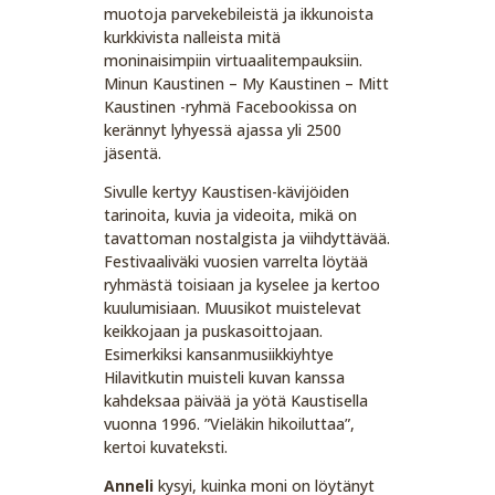
muotoja parvekebileistä ja ikkunoista
kurkkivista nalleista mitä
moninaisimpiin virtuaalitempauksiin.
Minun Kaustinen – My Kaustinen – Mitt
Kaustinen -ryhmä Facebookissa on
kerännyt lyhyessä ajassa yli 2500
jäsentä.
Sivulle kertyy Kaustisen-kävijöiden
tarinoita, kuvia ja videoita, mikä on
tavattoman nostalgista ja viihdyttävää.
Festivaaliväki vuosien varrelta löytää
ryhmästä toisiaan ja kyselee ja kertoo
kuulumisiaan. Muusikot muistelevat
keikkojaan ja puskasoittojaan.
Esimerkiksi kansanmusiikkiyhtye
Hilavitkutin muisteli kuvan kanssa
kahdeksaa päivää ja yötä Kaustisella
vuonna 1996. ”Vieläkin hikoiluttaa”,
kertoi kuvateksti.
Anneli
kysyi, kuinka moni on löytänyt