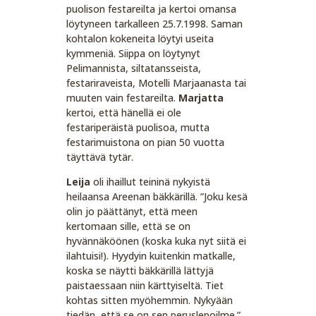
puolison festareilta ja kertoi omansa
löytyneen tarkalleen 25.7.1998. Saman
kohtalon kokeneita löytyi useita
kymmeniä. Siippa on löytynyt
Pelimannista, siltatansseista,
festariraveista, Motelli Marjaanasta tai
muuten vain festareilta.
Marjatta
kertoi, että hänellä ei ole
festariperäistä puolisoa, mutta
festarimuistona on pian 50 vuotta
täyttävä tytär.
Leija
oli ihaillut teininä nykyistä
heilaansa Areenan bäkkärillä. ”Joku kesä
olin jo päättänyt, että meen
kertomaan sille, että se on
hyvännäköönen (koska kuka nyt siitä ei
ilahtuisi!). Hyydyin kuitenkin matkalle,
koska se näytti bäkkärillä lättyjä
paistaessaan niin kärttyiseltä. Tiet
kohtas sitten myöhemmin. Nykyään
tiedän, että se on sen peruslepoilme.”