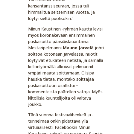
kansantanssiseuraan, jossa tuli
himmailtua seitsemisen vuotta, ja
löytyi sieltä puolisokin.”
Minun Kaustinen -ryhmän kautta levisi
myös koronakevään ensimmäinen
puskasoitto pääsiäislauantaina.
Mestaripelimanni
Mauno Järvelä
johti
soittoa kotonaan Järvelässä, nuotit
löytyivät etukäteen netistä, ja samalla
kellonlyömällä alkoivat pelimannit
ympäri maata soittamaan. Olisipa
hauska tietää, montako soittajaa
puskasoittoon osallistui –
kommenteista päätellen satoja. Myös
kiitollisia kuuntelijoita oli valtava
joukko.
Tänä vuonna festivaalihenkeä ja -
tunnelmaa onkin pidettävä yllä
virtuaalisesti. Facebookin Minun
Kaustinen -ryhmä on ensiapua Kaustis-