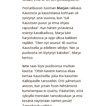
Festaribussin tuoman
Marjan
rakkaus
Kaustista ja kaustislaisia kohtaan oli
syntynyt sinä vuonna, kun ”tuli
Kaustisen puvut ja Irma ohjasi
rapsodiaa”. Kun hänen ystävänsä
esiintyi kavalkadissa, Marja kävi
harjoituksissa ja oppi ulkoa kaikkien
repliikit. ”Olen nyt asunut 40 vuotta
Kaustisella ja edelleen viihdyn. Niin ja
puolisoita on löytynyt kaksikin”, Marja
kertoo.
Isto
taas löysi puolisonsa mutkan
kautta: ”Oltiin kaverin kanssa ekaa
kertaa Kaustisella. Joka ilta kavuttiin
Kalliopaville tansseihin. Otti julmetusti
aivoon, kun jotain foxin hiihtämistä
kummempaa ei osattu. Päätettiin, että
syksyllä mennään tanssikouluun ja ensi
kesänä näytetään närhen pesät!
Tanssikoulu vaihtui