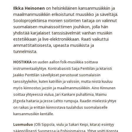
Ilkka Heinonen
on helsinkiläinen kansanmusiikkiin ja
maailmanmusiikkiin erikoistunut muusikko ja säveltäjä.
Sooloprojektiinsa monien soitinten taitaja on valinnut
suomalaisen muinaissoittimen jouhikon, jolla hän
yhdistää karjalaiset tanssisävelmät vanhan musiikin
estetiikkaan ja live-elektroniikkaan. Raati vaikuttui
ammattitaitoisesta, upeasta musiikista ja
tunnelmista.
HOSTIKKA
on uuden aallon folk-musiikkia soittava
instrumentaaliyhtye. Kontrabasisti Saija Penttilän ja kitaristi
Jaakko Penttilän sävellykset perustuvat suomalaisiin
tanssityyleihin, kuten katrilliin ja valssiin, mutta niistä kuuluu
myös kiinnostus jazziin ja maailmanmusiikkiin. Aino Kinnunen
soittaa yhtyeessä viulua, Jari Kankare puhaltimia, Maimu
Jõgeda haitaria ja Jesse Lehto rumpuja. Raadin mielestä yhtye
on raikas ja erittäin kiinnostava tuulahdus suomalaiselle
kansanmusiikin kentälle.
Luomuduo
(Olli Sippola, viulu ja Sakari Keipi, kitara) esiintyy
säännöllisesti Suomessa ja Pohjoismaissa. Yhtye voitti Konsta