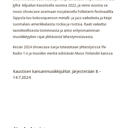
Jylhä -kilpailun Kaustisella vuonna 2022, ja viime vuonna se
nousi showcase-asemaan norjalaisella Folkelarm-festivaalilla.
Sippola tuo kokoonpanoon metalli- ja jazz-vaikutteita ja Keipi
suomalais-amerikkalaista rockia ja rootsia. Raati vaikuttui
tavoitteellisesta toiminnasta ja antoi erityismaininnan
musiikkityylien rajat ylittävästä lähestymistavasta.
Kesän 2024 showcase-sarja toteutetaan yhteistyössä Yle
Radio 1:n ja musiikin vientiä edistävän Music Finlandin kanssa.
Kaustisen kansanmusiikkijuhlat järjestetään 8.–
14.7.2024.