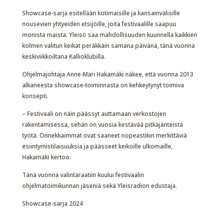
Showcase-sarja esitellään kotimaisille ja kansainvälisille
nousevien yhtyeiden etsijöille, joita festivaalille saapuu
monista maista. Yleisö saa mahdollisuuden kuunnella kaikkien
kolmen valitun keikat peräkkäin samana päivänä, tänä vuonna
keskiviikkoiltana Kallioklubilla.
Ohjelmajohtaja Anne-Mari Hakamäki näkee, että vuonna 2013
alkaneesta showcase-toiminnasta on kehkeytynyt toimiva
konsepti.
– Festivaali on näin päässyt auttamaan verkostojen
rakentamisessa, sehän on vuosia kestävää pitkäjänteistä
työtä. Onnekkaimmat ovat saaneet nopeastikin merkittäviä
esiintymistilaisuuksia ja päässeet keikoille ulkomaille,
Hakamäki kertoo.
Tänä vuonna valintaraatiin kuului festivaalin
ohjelmatoimikunnan jäseniä sekä Yleisradion edustaja.
Showcase-sarja 2024