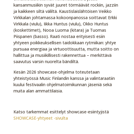
kansanmusiikin syvät juuret törmäävät rockiin, jazziin
ja kaikkeen siltä väliltä. Kaustislaislähtöisen Veikko
Virkkalan johtamassa kokoonpanossa soittavat Erkki
Virkkala (viulu), Iikka Huntus (viulu), Okko Huntus
(koskettimet), Nooa Luoma (kitara) ja Tuomas
Piispanen (basso). Raati nostaa erityisesti esiin
yhtyeen poikkeuksellisen taidokkaan rytmiikan: yhtye
pursuaa energiaa ja virtuoottisuutta, mutta soitto on
hallittua ja musiikillisesti rakennettua – merkittävä
saavutus varsin nuorelta bändiltä.
Kesän 2026 showcase-ohjelma toteutetaan
yhteistyössä Music Finlandin kanssa ja valintaraatiin
kuului festivaalin ohjelmatoimikunnan jäseniä sekä
muita alan ammattilaisia.
Katso tarkemmat esittelyt showcase-esiintyjistä
SHOWCASE-yhtyeet -sivulta