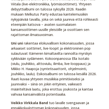
Viitala (live-elektroniikka, lyömäsoittimet). Yhtyeen
debyyttialbumi on tulossa syksyllä 2026. Raadin
mukaan Melkutus Party edustaa kantelemusiikin
nykypäivää tavalla, joka on sekä juureva että rohkeasti
eteenpäin katsova – avaten suomalaisen
kansansoittimen uusille yleisöille ja osoittaen sen
rajattoman ilmaisuvoiman.
Uni uni
rakentaa elokuvallisen kokonaisuuden, jossa
arkaaiset soittimet, live-loopit ja elektroninen pop
sulautuvat Itämeren kimaltavilta rannoilta myrskyn
sykkivään sydämeen. Kokoonpanossa Ella Isotalo
(viulu, jouhikko, alttoviulu, ilimba, live-looppaus) ja
Mikko H. Haapoja (syntetisaattorit, ohjelmointi,
jouhikko, laulu). Esikoisalbumi on tulossa kesällä 2026.
Raati kuvaa yhtyeen musiikkia primitiiviseksi ja
juurevaksi – siinä on jokin erityinen, vaikeasti
määriteltävä laatu, joka erottuu joukosta ja kantaa
vahvaa kansainvälistä potentiaalia.
Veikko Virkkala Band
tuo lavalle svengaavan ja
ennakkoluulottoman kokonaisuuden, jossa