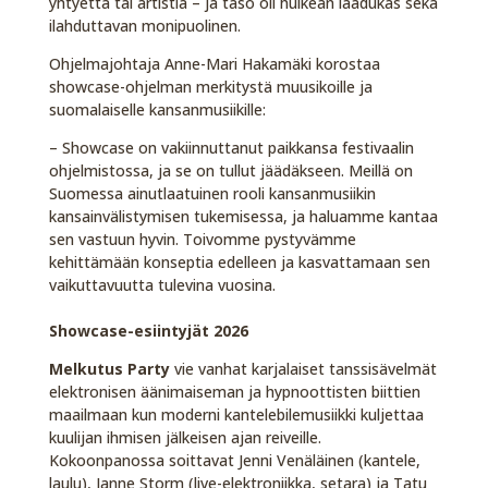
yhtyettä tai artistia – ja taso oli huikean laadukas sekä
ilahduttavan monipuolinen.
Ohjelmajohtaja Anne-Mari Hakamäki korostaa
showcase-ohjelman merkitystä muusikoille ja
suomalaiselle kansanmusiikille:
– Showcase on vakiinnuttanut paikkansa festivaalin
ohjelmistossa, ja se on tullut jäädäkseen. Meillä on
Suomessa ainutlaatuinen rooli kansanmusiikin
kansainvälistymisen tukemisessa, ja haluamme kantaa
sen vastuun hyvin. Toivomme pystyvämme
kehittämään konseptia edelleen ja kasvattamaan sen
vaikuttavuutta tulevina vuosina.
Showcase-esiintyjät 2026
Melkutus Party
vie vanhat karjalaiset tanssisävelmät
elektronisen äänimaiseman ja hypnoottisten biittien
maailmaan kun moderni kantelebilemusiikki kuljettaa
kuulijan ihmisen jälkeisen ajan reiveille.
Kokoonpanossa soittavat Jenni Venäläinen (kantele,
laulu), Janne Storm (live-elektroniikka, setara) ja Tatu