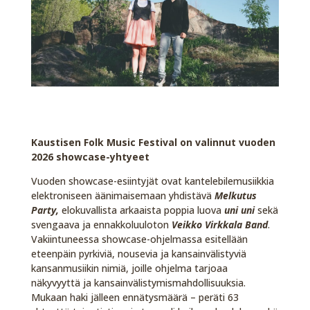
Kaustisen Folk Music Festival on valinnut vuoden
2026 showcase-yhtyeet
Vuoden showcase-esiintyjät ovat kantelebilemusiikkia
elektroniseen äänimaisemaan yhdistävä
Melkutus
Party,
elokuvallista arkaaista poppia luova
uni uni
sekä
svengaava ja ennakkoluuloton
Veikko Virkkala Band
.
Vakiintuneessa showcase-ohjelmassa esitellään
eteenpäin pyrkiviä, nousevia ja kansainvälistyviä
kansanmusiikin nimiä, joille ohjelma tarjoaa
näkyvyyttä ja kansainvälistymismahdollisuuksia.
Mukaan haki jälleen ennätysmäärä – peräti 63