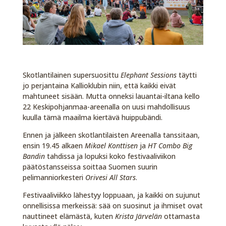
Skotlantilainen supersuosittu
Elephant Sessions
täytti
jo perjantaina Kallioklubin niin, että kaikki eivät
mahtuneet sisään. Mutta onneksi lauantai-iltana kello
22 Keskipohjanmaa-areenalla on uusi mahdollisuus
kuulla tämä maailma kiertävä huippubändi.
Ennen ja jälkeen skotlantilaisten Areenalla tanssitaan,
ensin 19.45 alkaen
Mikael Konttisen
ja
HT Combo Big
Bandin
tahdissa ja lopuksi koko festivaaliviikon
päätöstansseissa soittaa Suomen suurin
pelimanniorkesteri
Orivesi All Stars
.
Festivaaliviikko lähestyy loppuaan, ja kaikki on sujunut
onnellisissa merkeissä: sää on suosinut ja ihmiset ovat
nauttineet elämästä, kuten
Krista Järvelän
ottamasta