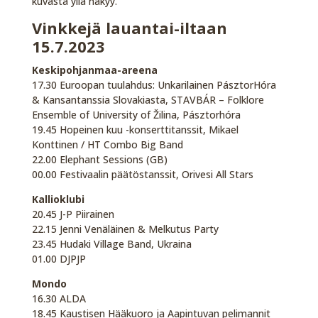
kuvasta yllä näkyy.
Vinkkejä lauantai-iltaan
15.7.2023
Keskipohjanmaa-areena
17.30 Euroopan tuulahdus: Unkarilainen PásztorHóra
& Kansantanssia Slovakiasta, STAVBÁR – Folklore
Ensemble of University of Žilina, Pásztorhóra
19.45 Hopeinen kuu -konserttitanssit, Mikael
Konttinen / HT Combo Big Band
22.00 Elephant Sessions (GB)
00.00 Festivaalin päätöstanssit, Orivesi All Stars
Kallioklubi
20.45 J-P Piirainen
22.15 Jenni Venäläinen & Melkutus Party
23.45 Hudaki Village Band, Ukraina
01.00 DJPJP
Mondo
16.30 ALDA
18.45 Kaustisen Hääkuoro ja Aapintuvan pelimannit