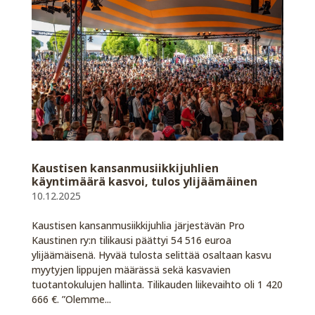
Kaustisen kansanmusiikkijuhlien
käyntimäärä kasvoi, tulos ylijäämäinen
10.12.2025
Kaustisen kansanmusiikkijuhlia järjestävän Pro
Kaustinen ry:n tilikausi päättyi 54 516 euroa
ylijäämäisenä. Hyvää tulosta selittää osaltaan kasvu
myytyjen lippujen määrässä sekä kasvavien
tuotantokulujen hallinta. Tilikauden liikevaihto oli 1 420
666 €. ”Olemme...