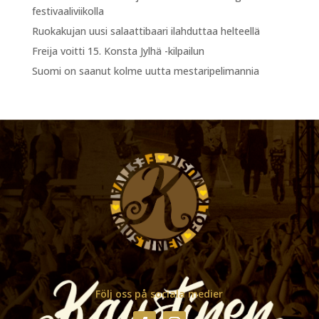
festivaaliviikolla
Ruokakujan uusi salaattibaari ilahduttaa helteellä
Freija voitti 15. Konsta Jylhä -kilpailun
Suomi on saanut kolme uutta mestaripelimannia
Följ oss på sociala medier