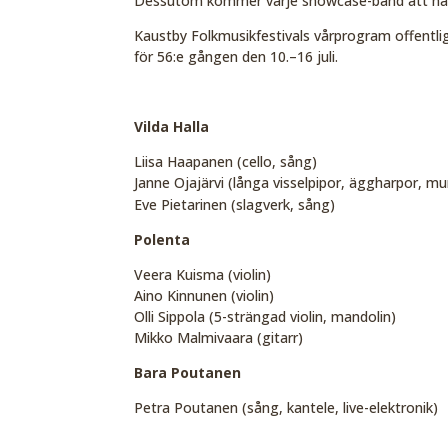
Dessutom kommer varje showcase-band att ha en
Kaustby Folkmusikfestivals vårprogram offentlig
för 56:e gången den 10.
–
16 juli.
Vilda Halla
Liisa Haapanen (cello, sång)
Janne Ojajärvi (långa visselpipor, äggharpor, m
Eve Pietarinen (slagverk, sång)
Polenta
Veera Kuisma (violin)
Aino Kinnunen (violin)
Olli Sippola (5-strängad violin, mandolin)
Mikko Malmivaara (gitarr)
Bara Poutanen
Petra Poutanen (sång, kantele, live-elektronik)