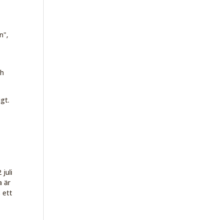
n",
ch
gt.
juli
a är
 ett