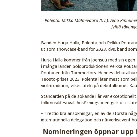
Polenta: Mikko Malmivaara (t.v.), Aino Kinnunen
Jylhä-tävlin
Banden Hurja Halla, Polenta och Pelkkä Poutanen f
ut som showcase-band för 2023, dvs. band som fe
Hurja Halla kommer från Joensuu med sin egen 
i många länder. Soloproduktionen Pelkkä Pou
Poutanen från Tammerfors. Hennes debutalbum P
Teosto-priset 2023. Polenta låter mest som pel
violintradition, vilket titeln på debutalbumet K
Standarden på de sökande i år var exceptionel
folkmusikfestival. Ansökningstiden gick ut i slut
–
Trettio bra ansökningar, en av de största någ
internationella delegation och nätverksevent hö
Nomineringen öppnar upp fö