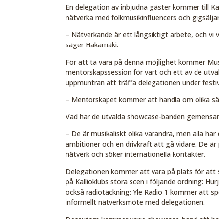
En delegation av inbjudna gäster kommer till Ka
nätverka med folkmusikinfluencers och gigsäljar
–
Nätverkande är ett långsiktigt arbete, och vi
säger Hakamäki.
För att ta vara på denna möjlighet kommer Mus
mentorskapssession för vart och ett av de utva
uppmuntran att träffa delegationen under festiv
–
Mentorskapet kommer att handla om olika sätt 
Vad har de utvalda showcase-banden gemensa
–
De är musikaliskt olika varandra, men alla har
ambitioner och en drivkraft att gå vidare. De ä
nätverk och söker internationella kontakter.
Delegationen kommer att vara på plats för att 
på Kallioklubs stora scen i följande ordning: Hu
också radiotäckning: Yle Radio 1 kommer att spe
informellt nätverksmöte med delegationen.