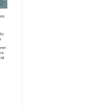
sta
lts
r.
oner
tra
ill