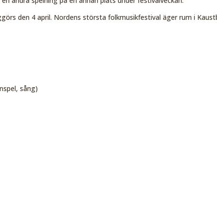
 andra spelning på en annan plats under festivalveckan.
görs den 4 april. Nordens största folkmusikfestival äger rum i Kaust
unspel, sång)