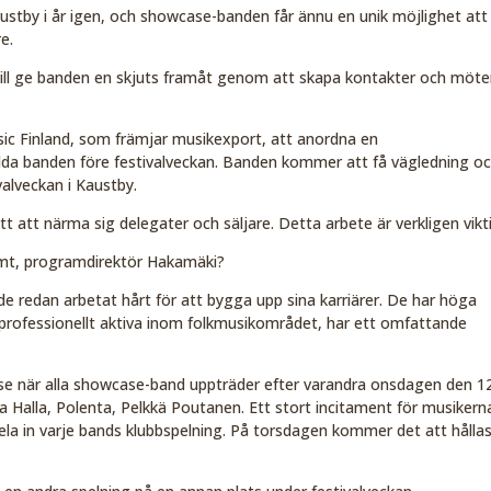
ustby i år igen, och showcase-banden får ännu en unik möjlighet att
e.
 vill ge banden en skjuts framåt genom att skapa kontakter och möte
ic Finland, som främjar musikexport, att anordna en
lda banden före festivalveckan. Banden kommer att få vägledning o
alveckan i Kaustby.
att närma sig delegater och säljare. Detta arbete är verkligen vikti
mt, programdirektör Hakamäki?
 de redan arbetat hårt för att bygga upp sina karriärer. De har höga
r professionellt aktiva inom folkmusikområdet, har ett omfattande
se när alla showcase-band uppträder efter varandra onsdagen den 12 
rja Halla, Polenta, Pelkkä Poutanen. Ett stort incitament för musikern
la in varje bands klubbspelning. På torsdagen kommer det att hållas