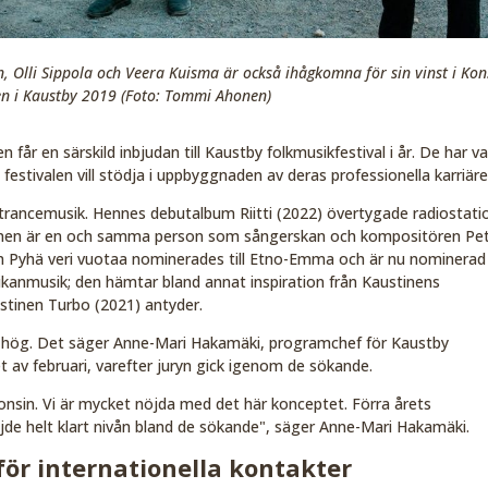
, Olli Sippola och Veera Kuisma är också ihågkomna för sin vinst i Kon
gen i Kaustby 2019 (Foto: Tommi Ahonen)
år en särskild inbjudan till Kaustby folkmusikfestival i år. De har va
stivalen vill stödja i uppbyggnaden av deras professionella karriäre
trancemusik. Hennes debutalbum Riitti (2022) övertygade radiostati
tanen är en och samma person som sångerskan och kompositören Pe
yhä veri vuotaa nominerades till Etno-Emma och är nu nominerad t
ikanmusik; den hämtar bland annat inspiration från Kaustinens
austinen Turbo (2021) antyder.
lt hög. Det säger Anne-Mari Hakamäki, programchef för Kaustby
et av februari, varefter juryn gick igenom de sökande.
onsin. Vi är mycket nöjda med det här konceptet. Förra årets
jde helt klart nivån bland de sökande", säger Anne-Mari Hakamäki.
r internationella kontakter