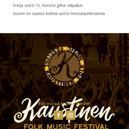
Freija voitti 15. Konsta Jylhä -kilpailun
Suomi on saanut kolme uutta mestaripelimannia
Följ oss på sociala medier