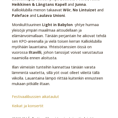
Heikkinen & Längtans Kapell
and
Junna
.
Kallioklubilla menon takaavat
Wör
,
No Lintuizet
and
Paleface
and
Laulava Unioni
.
Monikulttuurinen
Light in Babylon
-yhtye hurmaa
yleisöjä ympäri maailmaa aitoudellaan ja
elämänvoimallaan. Tänään perjantain he aikovat tehdä
sen KPO-areenalla ja vielä toisen kerran Kallioklubilla
myöhään lauantaina. Yhteisötanssien öissä on
vuorossa
Iltavilli
, johon tanssijat voivat varustautua
naamiolla ennen aloitusta.
Illan viimeisiin tunteihin kannattaa tänään varata
lämmintä vaatetta, sillä yöt ovat olleet viileitä tällä
viikolla. Lauantaina lämpö riittää kuitenkin ennusteen
mukaan pitkälle iltaan.
Festivaalibussien aikataulut
Keikat ja konsertit