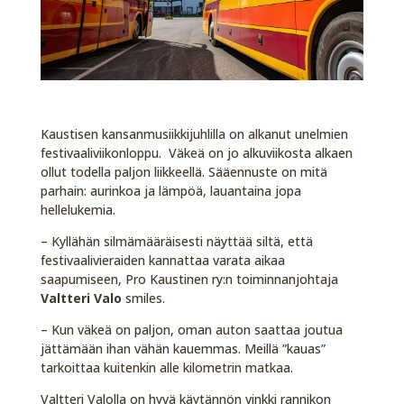
Kaustisen kansanmusiikkijuhlilla on alkanut unelmien
festivaaliviikonloppu. Väkeä on jo alkuviikosta alkaen
ollut todella paljon liikkeellä. Sääennuste on mitä
parhain: aurinkoa ja lämpöä, lauantaina jopa
hellelukemia.
– Kyllähän silmämääräisesti näyttää siltä, että
festivaalivieraiden kannattaa varata aikaa
saapumiseen, Pro Kaustinen ry:n toiminnanjohtaja
Valtteri Valo
smiles.
– Kun väkeä on paljon, oman auton saattaa joutua
jättämään ihan vähän kauemmas. Meillä ”kauas”
tarkoittaa kuitenkin alle kilometrin matkaa.
Valtteri Valolla on hyvä käytännön vinkki rannikon