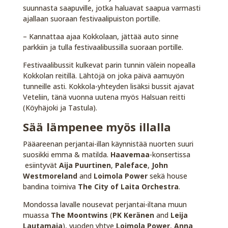
suunnasta saapuville, jotka haluavat saapua varmasti
ajallaan suoraan festivaalipuiston portille.
– Kannattaa ajaa Kokkolaan, jättää auto sinne
parkkiin ja tulla festivaalibussilla suoraan portille.
Festivaalibussit kulkevat parin tunnin välein nopealla
Kokkolan reitillä. Lähtöjä on joka päivä aamuyön
tunneille asti. Kokkola-yhteyden lisäksi bussit ajavat
Veteliin, tänä vuonna uutena myös Halsuan reitti
(Köyhäjoki ja Tastula).
Sää lämpenee myös illalla
Pääareenan perjantai-illan käynnistää nuorten suuri
suosikki emma & matilda.
Haavemaa
-konsertissa
esiintyvät
Aija Puurtinen
,
Paleface
,
John
Westmoreland
and
Loimola Power
sekä house
bandina toimiva
The City of Laita Orchestra
.
Mondossa lavalle nousevat perjantai-iltana muun
muassa
The Moontwins
(
PK Keränen
and
Leija
Lautamaja
), vuoden yhtye
Loimola Power
,
Anna