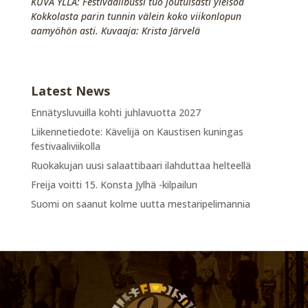
KUVA YLLÄ: Festivaalibussi tuo joutuisasti yleisöä
Kokkolasta parin tunnin välein koko viikonlopun
aamyöhön asti. Kuvaaja: Krista Järvelä
Latest News
Ennätysluvuilla kohti juhlavuotta 2027
Liikennetiedote: Kävelijä on Kaustisen kuningas
festivaaliviikolla
Ruokakujan uusi salaattibaari ilahduttaa helteellä
Freija voitti 15. Konsta Jylhä -kilpailun
Suomi on saanut kolme uutta mestaripelimannia