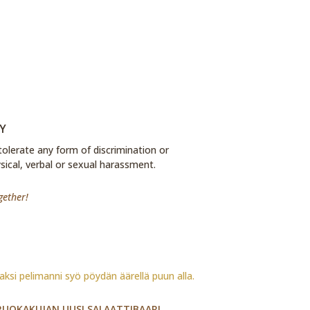
Y
tolerate any form of discrimination or
sical, verbal or sexual harassment.
gether!
RUOKAKUJAN UUSI SALAATTIBAARI