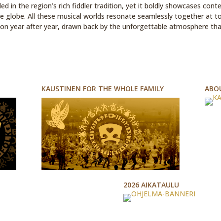
ded in the region’s rich fiddler tradition, yet it boldly showcases co
 globe. All these musical worlds resonate seamlessly together at tod
tion year after year, drawn back by the unforgettable atmosphere tha
KAUSTINEN FOR THE WHOLE FAMILY
ABOU
2026 AIKATAULU