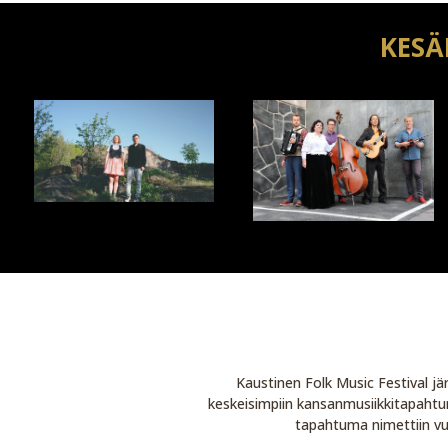
KESÄ
Kaustinen Folk Music Festival j
keskeisimpiin kansanmusiikkitapahtumi
tapahtuma nimettiin vu