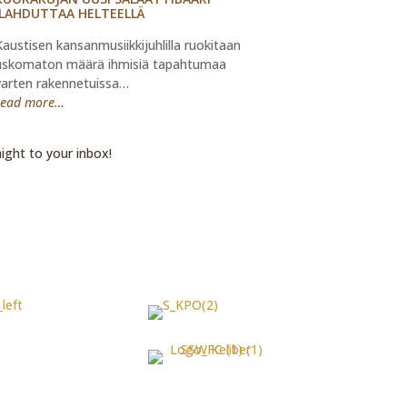
ILAHDUTTAA HELTEELLÄ
Kaustisen kansanmusiikkijuhlilla ruokitaan
uskomaton määrä ihmisiä tapahtumaa
varten rakennetuissa…
read more…
ight to your inbox!