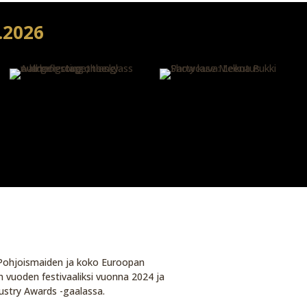
.2026
t Pohjoismaiden ja koko Euroopan
in vuoden festivaaliksi vuonna 2024 ja
ustry Awards -gaalassa.