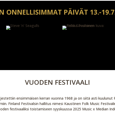
N ONNELLISIMMAT PÄIVÄT 13.-19.7
VUODEN FESTIVAALI
ärjestettiin ensimmäisen kerran vuonna 1968 ja on siitä asti kuulunu
in. Finland Festivalsin hallitus nimesi Kaustinen Folk Music Festival
oden festivaaliksi toistamiseen syyskuussa 2025 Music x Median Ind