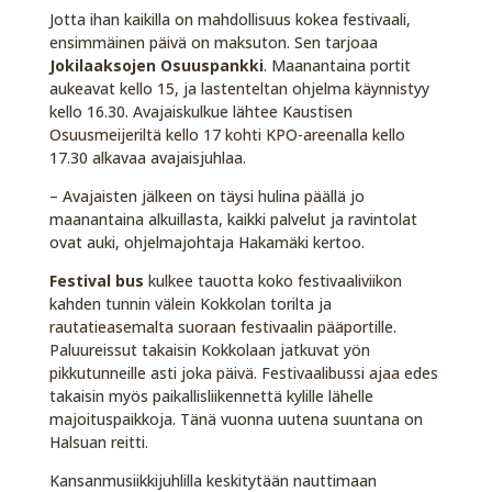
Jotta ihan kaikilla on mahdollisuus kokea festivaali,
ensimmäinen päivä on maksuton. Sen tarjoaa
Jokilaaksojen Osuuspankki
. Maanantaina portit
aukeavat kello 15, ja lastenteltan ohjelma käynnistyy
kello 16.30. Avajaiskulkue lähtee Kaustisen
Osuusmeijeriltä kello 17 kohti KPO-areenalla kello
17.30 alkavaa avajaisjuhlaa.
– Avajaisten jälkeen on täysi hulina päällä jo
maanantaina alkuillasta, kaikki palvelut ja ravintolat
ovat auki, ohjelmajohtaja Hakamäki kertoo.
Festival bus
kulkee tauotta koko festivaaliviikon
kahden tunnin välein Kokkolan torilta ja
rautatieasemalta suoraan festivaalin pääportille.
Paluureissut takaisin Kokkolaan jatkuvat yön
pikkutunneille asti joka päivä. Festivaalibussi ajaa edes
takaisin myös paikallisliikennettä kylille lähelle
majoituspaikkoja. Tänä vuonna uutena suuntana on
Halsuan reitti.
Kansanmusiikkijuhlilla keskitytään nauttimaan