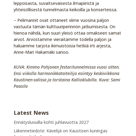
leppoisasta, suvaitsevaisesta ilmapiiristä ja
yhteisöllisestä tunnelmasta keikoilla ja konserteissa.
– Pelimannit ovat ottaneet viime vuosina paljon
vastuuta tämän kulttuuriperinnön jatkumisesta. On
hienoa nähdä, kun suuri yleisö ottaa omakseen samat
arvot. Arvostamme vieraitamme todella paljon ja
haluamme tarjota ikimuistoisia hetkiä irti arjesta,
Anne-Mari Hakamäki sanoo.
KUVA: Kimmo Pohjonen festaritunnelmissa vuosi sitten.
Ensi viikolla harmonikkataiteilija esiintyy keskiviikkona
Kaustinen-salissa ja torstaina Kallioklubilla. Kuva: Sami
Paasila
Latest News
Ennätysluvuilla kohti juhlavuotta 2027
Liikennetiedote: Kävelijä on Kaustisen kuningas