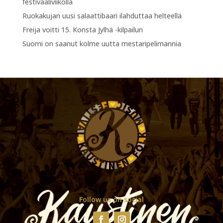
festivaaliviikolla
Ruokakujan uusi salaattibaari ilahduttaa helteellä
Freija voitti 15. Konsta Jylhä -kilpailun
Suomi on saanut kolme uutta mestaripelimannia
Follow us on social