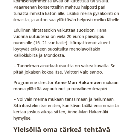
kolmisenkymmentä lavaa on katettuja tai sisällä.
Pääareenan konsertteihin mahtuu helposti pari
tuhatta ihmistä katon alle. Lisäksi meillä pysäköinti on
ilmaista, ja auton saa yllättävän helposti melko lähelle.
Edullinen hintatasokin vaikuttaa suosioon. Tänä
vuonna uutuutena on vielä 20 euron päivälippu
nuorisolle (16–21-vuotiaille). Ikärajattomat alueet
löytyvät erikseen suosituilta menolavoiltakin
Kallioklubilta ja Mondosta.
– Tunnelman ainutlaatuisuutta on vaikea kuvailla. Se
pitää jokaisen kokea itse, Valtteri Valo sanoo.
Programme director
Anne-Mari Hakamäen
mukaan
monia yllättää vapautunut ja turvallinen ilmapiiri.
– Voi vain mennä mukaan tanssimaan ja heilumaan.
Sitä ihastelin itse eniten, kun kävin täällä ensimmäistä
kertaa joskus aikoja sitten, Anne-Mari Hakamäki
hymyilee.
Yleisöllä oma tärkeä tehtävä