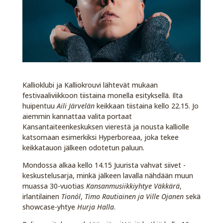
Kallioklubi ja Kalliokrouvi lähtevät mukaan
festivaaliviikkoon tiistaina monella esityksellä. Ilta
huipentuu
Aili Järvelän
keikkaan tiistaina kello 22.15. Jo
aiemmin kannattaa valita portaat
Kansantaiteenkeskuksen vierestä ja nousta kalliolle
katsomaan esimerkiksi Hyperboreaa, joka tekee
keikkatauon jälkeen odotetun paluun.
Mondossa alkaa kello 14.15 Juurista vahvat siivet -
keskustelusarja, minkä jälkeen lavalla nähdään muun
muassa 30-vuotias
Kansanmusiikkiyhtye Väkkärä
,
irlantilainen
Tionól
,
Timo Rautiainen ja Ville Ojanen
sekä
showcase-yhtye
Hurja Halla
.