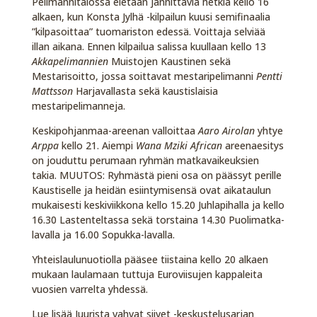
Pelimannitalossa eletään jännittäviä hetkiä kello 16
alkaen, kun Konsta Jylhä -kilpailun kuusi semifinaalia
”kilpasoittaa” tuomariston edessä. Voittaja selviää
illan aikana. Ennen kilpailua salissa kuullaan kello 13
Akkapelimannien
Muistojen Kaustinen sekä
Mestarisoitto, jossa soittavat mestaripelimanni
Pentti
Mattsson
Harjavallasta sekä kaustislaisia
mestaripelimanneja.
Keskipohjanmaa-areenan valloittaa
Aaro Airolan
yhtye
Arppa
kello 21. Aiempi
Wana Mziki African
areenaesitys
on jouduttu perumaan ryhmän matkavaikeuksien
takia. MUUTOS: Ryhmästä pieni osa on päässyt perille
Kaustiselle ja heidän esiintymisensä ovat aikataulun
mukaisesti keskiviikkona kello 15.20 Juhlapihalla ja kello
16.30 Lastenteltassa sekä torstaina 14.30 Puolimatka-
lavalla ja 16.00 Sopukka-lavalla.
Yhteislaulunuotiolla pääsee tiistaina kello 20 alkaen
mukaan laulamaan tuttuja Euroviisujen kappaleita
vuosien varrelta yhdessä.
Lue lisää Juurista vahvat siivet -keskustelusarjan