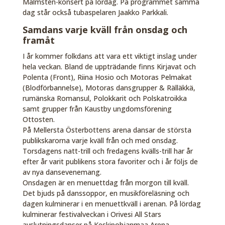
Malmstén-konsert på lördag. På programmet samma
dag står också tubaspelaren Jaakko Parkkali.
Samdans varje kväll från onsdag och
framåt
I år kommer folkdans att vara ett viktigt inslag under
hela veckan. Bland de uppträdande finns Kirjavat och
Polenta (Front), Riina Hosio och Motoras Pelmakat
(Blodförbannelse), Motoras dansgrupper & Rälläkkä,
rumänska Romansul, Polokkarit och Polskatroikka
samt grupper från Kaustby ungdomsförening
Ottosten.
På Mellersta Österbottens arena dansar de största
publikskarorna varje kväll från och med onsdag.
Torsdagens natt-trill och fredagens kvälls-trill har år
efter år varit publikens stora favoriter och i år följs de
av nya dansevenemang.
Onsdagen är en menuettdag från morgon till kväll.
Det bjuds på danssoppor, en musikföreläsning och
dagen kulminerar i en menuettkväll i arenan. På lördag
kulminerar festivalveckan i Orivesi All Stars
avslutningsdanser på Keskipohjanmaa Arena.