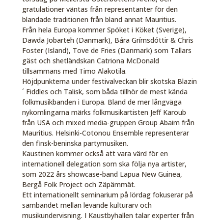
gratulationer väntas från representanter för den
blandade traditionen från bland annat Mauritius.
Från hela Europa kommer Spöket i Köket (Sverige),
Dawda Jobarteh (Danmark), Bára Grímsdóttir & Chris
Foster (Island), Tove de Fries (Danmark) som Tallars
gäst och shetländskan Catriona McDonald
tillsammans med Timo Alakotila.
Höjdpunkterna under festivalveckan blir skotska Blazin
´ Fiddles och Talisk, som båda tillhör de mest kända
folkmusikbanden i Europa. Bland de mer långväga
nykomlingarna märks folkmusikartisten Jeff Karoub
från USA och mixed media-gruppen Group Abaim från
Mauritius. Helsinki-Cotonou Ensemble representerar
den finsk-beninska partymusiken.
Kaustinen kommer också att vara värd för en
internationell delegation som ska följa nya artister,
som 2022 års showcase-band Lapua New Guinea,
Bergå Folk Project och Zäpämmät.
Ett internationellt seminarium på lördag fokuserar på
sambandet mellan levande kulturarv och
musikundervisning. I Kaustbyhallen talar experter från