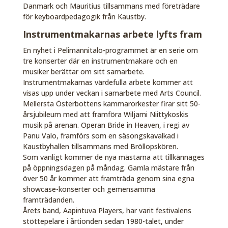
Danmark och Mauritius tillsammans med företrädare
för keyboardpedagogik från Kaustby.
Instrumentmakarnas arbete lyfts fram
En nyhet i Pelimannitalo-programmet är en serie om
tre konserter där en instrumentmakare och en
musiker berättar om sitt samarbete.
Instrumentmakarnas värdefulla arbete kommer att
visas upp under veckan i samarbete med Arts Council.
Mellersta Österbottens kammarorkester firar sitt 50-
årsjubileum med att framföra Wiljami Niittykoskis
musik på arenan. Operan Bride in Heaven, i regi av
Panu Valo, framförs som en säsongskavalkad i
Kaustbyhallen tillsammans med Bröllopskören.
Som vanligt kommer de nya mästarna att tillkännages
på öppningsdagen på måndag. Gamla mästare från
över 50 år kommer att framträda genom sina egna
showcase-konserter och gemensamma
framträdanden.
Årets band, Aapintuva Players, har varit festivalens
stöttepelare i årtionden sedan 1980-talet, under