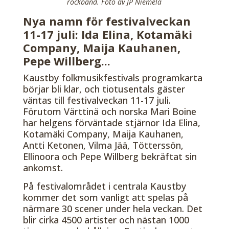
rockband. Foto av JP Niemelä
Nya namn för festivalveckan
11-17 juli: Ida Elina, Kotamäki
Company, Maija Kauhanen,
Pepe Willberg...
Kaustby folkmusikfestivals programkarta
börjar bli klar, och tiotusentals gäster
väntas till festivalveckan 11-17 juli.
Förutom Värttinä och norska Mari Boine
har helgens förväntade stjärnor Ida Elina,
Kotamäki Company, Maija Kauhanen,
Antti Ketonen, Vilma Jää, Tötterssön,
Ellinoora och Pepe Willberg bekräftat sin
ankomst.
På festivalområdet i centrala Kaustby
kommer det som vanligt att spelas på
närmare 30 scener under hela veckan. Det
blir cirka 4500 artister och nästan 1000