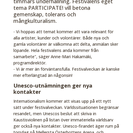
timmars underhållning. Festivalens eget
tema PARTICIPATE! vill betona
gemenskap, tolerans och
mångkulturalism.
- Vi hoppas att temat kommer att vara relevant för
alla artister, kunder och volontärer. Både nya och
gamla volontärer är välkomna att delta, anmälan sker
löpande. Hela festivalens anda kommer från
samarbete", säger Anne-Mari Hakamäki,
programdirektör.
- Vi är mer än förväntansfulla. Festivalveckan är kanske
mer efterlängtad än någonsin!
Unesco-utnämningen ger nya
kontakter
Internationalism kommer att visas upp på ett nytt
sätt under festivalveckan. Världssituationen begränsar
resandet, men Unescos beslut att skriva in
Kaustisviolinen på listan över immateriella världsarv
ger också nya kontakter. Unesco-firandet äger rum på
torsdag på Mellersta Österbottens Arena, och