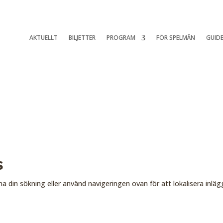
AKTUELLT
BILJETTER
PROGRAM
FÖR SPELMÄN
GUIDE
s
na din sökning eller använd navigeringen ovan för att lokalisera inläg